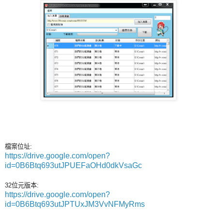
檔案位址:
https://drive.google.com/open?
id=0B6Btq693utJPUEFaOHd0dkVsaGc
32位元版本:
https://drive.google.com/open?
id=0B6Btq693utJPTUxJM3VvNFMyRms