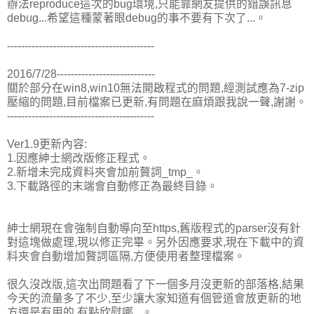
辦法reproduce這次的bug環境,只能靠網友提供的錯誤訊息
debug...希望這種蒙著眼debug的事不要有下次了...。
------------------------------------------
2016/7/28----------------------------
關於部分在win8,win10無法開啟程式的問題,經測試應為7-zip
壓縮的問題,目前檔案已更新,有問題在麻煩跟我說一聲,謝謝。
------------------------------------------
Ver1.9更新內容:
1.因應紳士網改版修正程式。
2.新增未完成資料夾會加前贅詞_tmp_。
3.下載路徑的末端會自動修正為最終目錄。
紳士網現在會強制自動導向至https,舊版程式的parser沒有針
對這塊做處理,現以修正完畢。另外因應要求,現在下載中的資
料夾會自動增加贅詞區隔,方便使用者整理檔案。
很久沒改版,這次出問題看了下一個多月沒更新的部落格,結果
今天的流量多了不少,至少讓大家知道有個管道會放更新的地
方還是有用的,有點欣慰哪...。