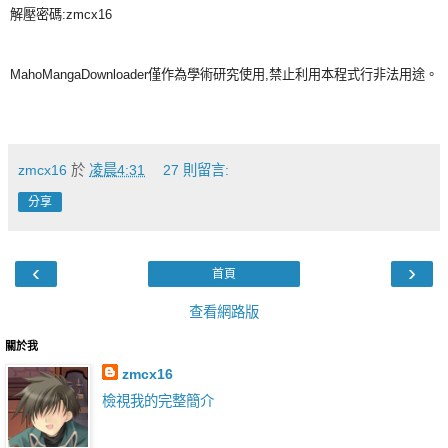
解壓密碼:zmcx16
MahoMangaDownloader僅作為學術研究使用,禁止利用本程式行非法用途。
zmcx16
於
凌晨4:31
27 則留言:
分享
‹
›
首頁
查看網路版
關於我
zmcx16
檢視我的完整簡介