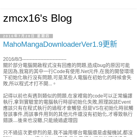
zmcx16's Blog
2016年7月28日 星期四
MahoMangaDownloaderVer1.9更新
2016/8/3-----------------------------
關於部分電腦開啟程式沒有回應的問題,造成bug的原因可能
是因為,我寫的其中一行Code有使用.Net元件,在我的開發環境
下初始化執行沒有問題,可是某些人電腦在初始化的時候會失
敗,所以程式才打不開...。
記得以前也有遇到類似的問題,在家裡寫的code可以正常編譯
執行,拿到實驗室的電腦執行時卻初始化失敗,照理說該Event
應該只有在程式執行的過程才會觸發,但是VS在初始化時就觸
發該事件,而該事件用到的其他元件還沒有初始化,才導致執行
錯誤....後來也沒轍,只能繞過處理囧
只不過這次更慘烈的是,我不論用哪台電腦還是虛擬機試,都沒