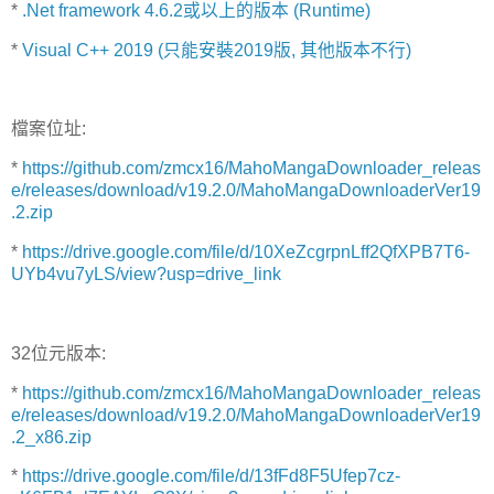
*
.Net framework 4.6.2或以上的版本 (Runtime)
*
Visual C++ 2019 (只能安裝2019版, 其他版本不行)
檔案位址:
*
https://github.com/zmcx16/MahoMangaDownloader_releas
e/releases/download/v19.2.0/MahoMangaDownloaderVer19
.2.zip
*
https://drive.google.com/file/d/10XeZcgrpnLff2QfXPB7T6-
UYb4vu7yLS/view?usp=drive_link
32位元版本:
*
https://github.com/zmcx16/MahoMangaDownloader_releas
e/releases/download/v19.2.0/MahoMangaDownloaderVer19
.2_x86.zip
*
https://drive.google.com/file/d/13fFd8F5Ufep7cz-