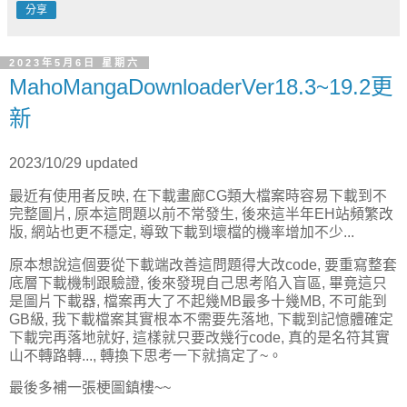
分享
2023年5月6日 星期六
MahoMangaDownloaderVer18.3~19.2更
新
2023/10/29 updated
最近有使用者反映, 在下載畫廊CG類大檔案時容易下載到不
完整圖片, 原本這問題以前不常發生, 後來這半年EH站頻繁改
版, 網站也更不穩定, 導致下載到壞檔的機率增加不少...
原本想說這個要從下載端改善這問題得大改code, 要重寫整套
底層下載機制跟驗證, 後來發現自己思考陷入盲區, 畢竟這只
是圖片下載器, 檔案再大了不起幾MB最多十幾MB, 不可能到
GB級, 我下載檔案其實根本不需要先落地, 下載到記憶體確定
下載完再落地就好, 這樣就只要改幾行code, 真的是名符其實
山不轉路轉..., 轉換下思考一下就搞定了~。
最後多補一張梗圖鎮樓~~