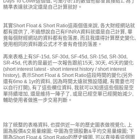
Days To Cover這個值, 可是小於1的數值他都會直接給1, 為了
精準表達就決定還是自己計算就好。
其實Short Float & Short Ratio這兩個值來說, 各大財經網站就
都有提供了, 不過想說自己有FINRA資料就還是自己計算, 畢
竟每個財經網站的資料都有些落差, 而且我還得計算歷史變化,
使用相同的資料跟公式才不會有奇怪的落差。
再來表格上有SF-15d, SF-30d, SF-45d, SR-15d, SR-30d,
SR-45d, 代表的是最近一次報告跟前15天, 30天, 45天的變化
(short interest latest - short interest history / short interest
history), 表示Short Float & Short Ratio這段時間的變化(另外
還有6mo & 1yr的資料, 因為時間太遠就預設隱藏, 有需要也可
以自行打開), 有了這些欄位資料, 我就可以知道這些個股是空
單持續增加, 還是維持一陣子了, 或是已經空單已經開始減少,
輔助使用者做進一步交易判斷。
除了統整的表格資料, 也提供近一年的歷史圖表做視覺化, 上
圖為股價&交易量線圖; 中圖為空頭股數&平均交易量線圖; 下
圖為Short Float & Short Ratio的歷史線圖, 可以直接看這個圖