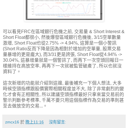
可以看見FRC在區域銀行危機之前, 交易量 & Short Interest &
Short Float都很小, 然後爆發區域銀行危機後, 3/15空單數量
激增, Short Float也從2.75% -> 4.94%, 這算是一個小警訊
(Short Ratio反而下降是因為相對於增加的空單量, 股票交易
量暴增的更是龐大), 而3/31更是誇張, Short Float從4.94% ->
30.04%, 這暴增量就是一個警訊了, 而再下一次空頭回報日一
樣維持在高放空率, 再再下一次就被監管破產了, 所以也就沒
資料了。
這次新增的功能就介紹到這邊, 最後補充一下個人想法, 大多
時候空頭指標跟股價實際相關程度並不大, 除了非常劇烈的變
化才會有正相關性, 所以建議空頭指標最好只拿來當交易前的
警示判斷參考標準, 千萬不要只用這個指標作為交易的準則甚
至去做放空的交易...。
zmcx16
於
晚上11:16
沒有留言: