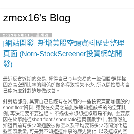
zmcx16's Blog
2023年5月11日 星期四
[網站開發] 新增美股空頭資料歷史整理
頁面 (Norn-StockScreener投資網站開
發)
最近反省近期的交易, 覺得自己今年交易的一些個股/選擇權,
因為高空頭比率的關係卻做多導致損失不少, 所以開始思考自
己能怎麼針對這塊做改善。
針對這部分, 其實自己已經有在常用的一些投資頁面加個股的
short float資料, 讓我在交易之前能快速知道該標的的空頭比
例, 再決定要不要進場。 不過後來想想這樣還是不夠, 主要原
因在於單純從short float / short ratio這兩個數字中, 我雖然能
知道目前有多少流通股被做空以及平均要花多少時間消化這
些空頭數量, 可是我不知道這件事的歷史變化, 以及這樣的空