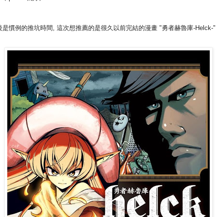
後是慣例的推坑時間, 這次想推薦的是很久以前完結的漫畫 "勇者赫魯庫-Helck-"