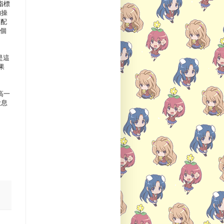
指標
的操
商配
這個
是這
果
高一
股息