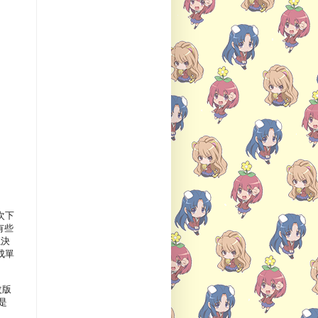
次下
有些
以決
成單
改版
是