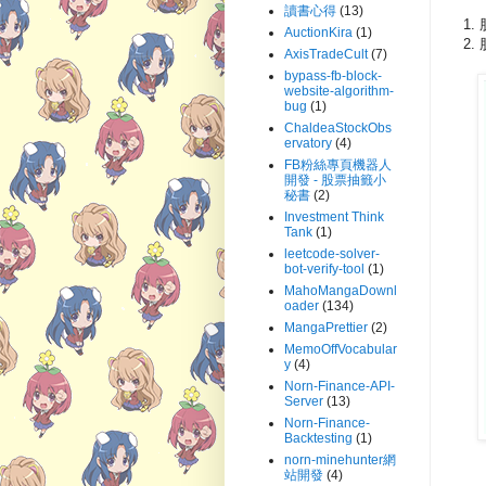
讀書心得
(13)
1
AuctionKira
(1)
2.
AxisTradeCult
(7)
bypass-fb-block-
website-algorithm-
bug
(1)
ChaldeaStockObs
ervatory
(4)
FB粉絲專頁機器人
開發 - 股票抽籤小
秘書
(2)
Investment Think
Tank
(1)
leetcode-solver-
bot-verify-tool
(1)
MahoMangaDownl
oader
(134)
MangaPrettier
(2)
MemoOffVocabular
y
(4)
Norn-Finance-API-
Server
(13)
Norn-Finance-
Backtesting
(1)
norn-minehunter網
站開發
(4)