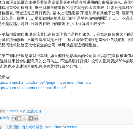
價自由現金流量比主要是看這家企業是否有持續有可運用的自由現金進來, 這個
排除地雷公司很有用, 畢竟財報最難造假的地方就是現金流量表, 如果只是單純
財務報表, 現金這塊是實打實的, 基本上很難造假(不過如果有其他子公司, 經銷
那就又是一回事了..., 畢竟做到這地步就已經不是單純做帳的問題了...)。 不過
也不是說越小越好, 只能說在較小的情況下( < 15) 算是比較安全。
不要新增股價自由現金流量比這個因子我也是掙扎很久..., 畢竟這個值會大可能
公司在積極擴展, 不能說這樣就是不好..., 所以這個值我只想當額外選項使用, 如
天想找比較財務面比較安全的公司, 就可以設定這個權重值。
於第二個因子股息率就很單純, 如果偏好配息率高的公司就可以設定這個權重值
, 過濾結果就會以配息高的公司為主, 不過美股針對境外投資人配息要課30%的
, 所以也不太建議單靠配息率去選擇投資的公司...。
新網站:
ttps://project.zmcx16.moe/?page=investment-formula
ttps://norn-stockscreener.zmcx16.moe/
貼者：
zmcx16
於
凌晨12:51
有留言:
籤：
投資理財
,
個人網站開發
,
Norn-StockScreener