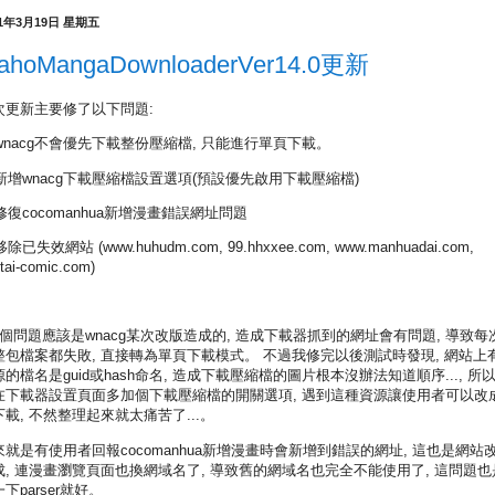
21年3月19日 星期五
ahoMangaDownloaderVer14.0更新
次更新主要修了以下問題:
. wnacg不會優先下載整份壓縮檔, 只能進行單頁下載。
. 新增wnacg下載壓縮檔設置選項(預設優先啟用下載壓縮檔)
 修復cocomanhua新增漫畫錯誤網址問題
 移除已失效網站 (www.huhudm.com, 99.hhxxee.com, www.manhuadai.com,
tai-comic.com)
1個問題應該是wnacg某次改版造成的, 造成下載器抓到的網址會有問題, 導致每
整包檔案都失敗, 直接轉為單頁下載模式。 不過我修完以後測試時發現, 網站上
的檔名是guid或hash命名, 造成下載壓縮檔的圖片根本沒辦法知道順序..., 所
在下載器設置頁面多加個下載壓縮檔的開關選項, 遇到這種資源讓使用者可以改
下載, 不然整理起來就太痛苦了...。
來就是有使用者回報cocomanhua新增漫畫時會新增到錯誤的網址, 這也是網站
成, 連漫畫瀏覽頁面也換網域名了, 導致舊的網域名也完全不能使用了, 這問題也
下parser就好。