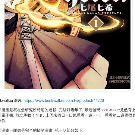
okwalker連結:
https://www.bookwalker.com.tw/product/44728
部漫畫是我在念研究所時追的連載, 完結好幾年了, 最近發現bookwalker竟然有
部電子書, 就立馬收了全套, 上周末假日一口氣重看一遍~~~。 重看第二遍覺得
神作!
部漫畫一開始是完全的搞笑漫畫, 第一話部分如下: