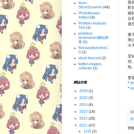
股
Norn-
StockScreener
(46)
對
縱
PhotoMosaic-
Artifact
(4)
合
Portfolio Analysis
值
Tool
(1)
protobuf-
要
deserializer網站開
間
發
(1)
今
ReclassifyAnimeC
G
(1)
至
stock-forecast
(2)
些
twitter-images-
稅
collector
(1)
更
網誌存檔
*
h
*
h
►
2026
(1)
►
2025
(3)
►
2024
(6)
►
2023
(18)
張
►
2022
(28)
沒
▼
2021
(47)
標
►
12月
(2)