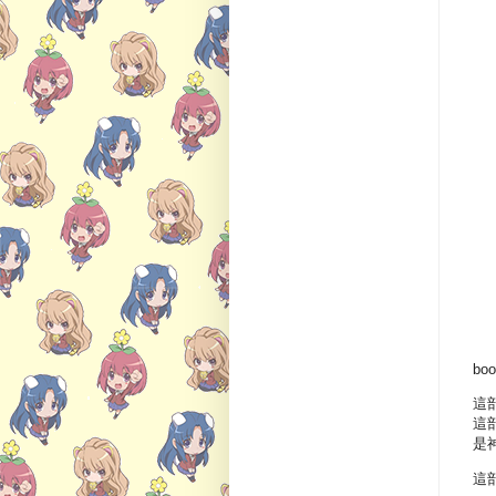
bo
這
這
是
這