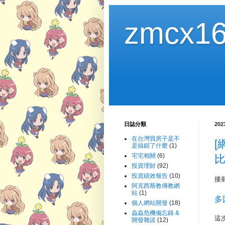
zmcx16
日誌分類
20
在台灣買房子是不
[
是搞錯了什麼
(1)
宅宅相關
(6)
比
投資理財
(92)
投資績效報告
(10)
接
阿克西斯教傳教網
站
(1)
多
個人網站開發
(18)
蟲蟲危機備忘錄 &
這
開發雜談
(12)