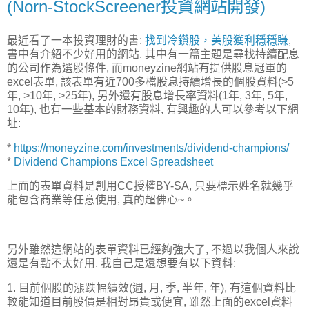
(Norn-StockScreener投資網站開發)
最近看了一本投資理財的書:
找到冷鑽股，美股獲利穩穩賺
,
書中有介紹不少好用的網站, 其中有一篇主題是尋找持續配息
的公司作為選股條件, 而moneyzine網站有提供股息冠軍的
excel表單, 該表單有近700多檔股息持續增長的個股資料(>5
年, >10年, >25年), 另外還有股息增長率資料(1年, 3年, 5年,
10年), 也有一些基本的財務資料, 有興趣的人可以參考以下網
址:
*
https://moneyzine.com/investments/dividend-champions/
*
Dividend Champions Excel Spreadsheet
上面的表單資料是創用CC授權BY-SA, 只要標示姓名就幾乎
能包含商業等任意使用, 真的超佛心~。
另外雖然這網站的表單資料已經夠強大了, 不過以我個人來說
還是有點不太好用, 我自己是還想要有以下資料:
1. 目前個股的漲跌幅績效(週, 月, 季, 半年, 年), 有這個資料比
較能知道目前股價是相對昂貴或便宜, 雖然上面的excel資料