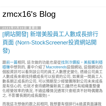
zmcx16's Blog
2023年7月30日 星期日
[網站開發] 新增美股員工人數成長排行
頁面 (Norn-StockScreener投資網站開
發)
跟
前一篇
相同, 這次做的功能也是從
找到冷鑽股，美股獲利穩
穩賺
中想到的, 書中介紹了
Macrotrends
這個網站, 這個網站的
個股資訊可以看到該公司的員工人數歷史變化, 透過公司員工
人數成長來尋找持續成長可以投資的公司, 如果是一間員工人
數長期正成長的公司, 可以預期至少經營團隊對公司未來成長
是有信心的, 也就才會持續聘僱新員工(雖然也有組織重整優
化經營效率的情況, 不過這種情況通常只會經濟不好時偶爾為
之, 不影響長期的成長趨勢)。
而我這次想做的跟之前相同, 我想要有個排行&過濾頁面讓我