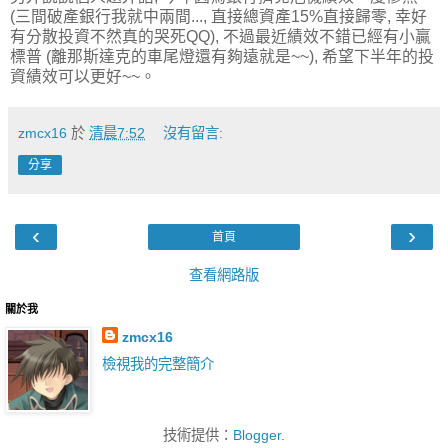
(三間破產銀行我就中兩間..., 直接總資產15%直接歸零, 幸好
有分散投資不然真的哭死QQ), 不過最近績效不錯已經有小贏
標普 (離那斯達克的車尾燈還有夠遠就是~~), 希望下半年的投
資績效可以更好~~。
zmcx16
於
清晨7:52
沒有留言:
分享
‹
›
首頁
查看網路版
關於我
zmcx16
檢視我的完整簡介
技術提供：
Blogger
.