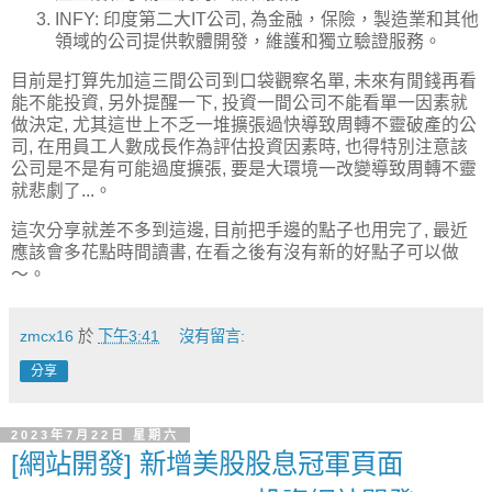
INFY: 印度第二大IT公司, 為金融，保險，製造業和其他
領域的公司提供軟體開發，維護和獨立驗證服務。
目前是打算先加這三間公司到口袋觀察名單, 未來有閒錢再看
能不能投資, 另外提醒一下, 投資一間公司不能看單一因素就
做決定, 尤其這世上不乏一堆擴張過快導致周轉不靈破產的公
司, 在用員工人數成長作為評估投資因素時, 也得特別注意該
公司是不是有可能過度擴張, 要是大環境一改變導致周轉不靈
就悲劇了...。
這次分享就差不多到這邊, 目前把手邊的點子也用完了, 最近
應該會多花點時間讀書, 在看之後有沒有新的好點子可以做
～。
zmcx16
於
下午3:41
沒有留言:
分享
2023年7月22日 星期六
[網站開發] 新增美股股息冠軍頁面