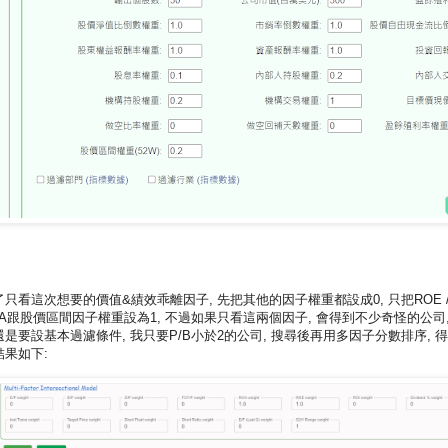
了只看這次想要的價值&績效乖離因子, 先把其他的因子權重都設成0, 只把ROE 
OA跟股價區間因子權重設為1, 不過如果只看這兩個因子, 會得到不少奇怪的公司,
還是要設基本過濾條件, 我只要P/B小於2的公司, 搜尋後再用多因子分數排序, 
結果如下: