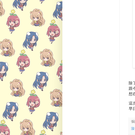
除
跟
想
這
早
張
沒