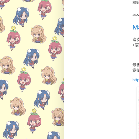
標
20
M
這
+
最
意
htt