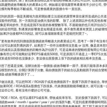
近選股找標的, 除了會找產業指標以及市場指標乖離過大的公司以外, 也會開始
值跟趨勢績效乖離過大的產業&公司, 例如最近發現露營車產業有不少好公司, 營
及獲利每季都在不斷成長, 可是整個產業的股價今年一直狂跌。
想到的原因一個是美國地方政府開始要立法規範把露營車當住家所造成的公共道
園濫停的問題, 另一方面則是油價大漲的影響。 除了上述原因以外也有其他各種
, 像是單純炒作, 升息或是我不知道的各種變數等等, 不過能做的也只有評估自己
到的這些問題, 對產業的影響會是短期還是長期, 會不會對產業有實質上的破壞
, 如果評估後都PASS的話, 就可以進場賭賭看是不是能挖到寶了~。
了更有效率的找到價值跟股價績效乖離過大的產業或公司, 思考了一陣子有沒有
方法可以創造對應的因子, 結果想了一些作法都覺得沒意義 or 沒用, 像是原本想
PS的成長以及股價績效的距離作為評估因子, 可是這兩者的變動程度每間公司落
, 像有些公司可能剛好這季EPS爆成長500倍, 可是原因只不過是上一季EPS太低,
就算成長500倍也沒賺多少, 拿這個去跟股價上漲下跌的績效相比根本沒意義...
來想了想還是沒輒, 沒辦法創造一個價值-績效乖離單一因子, 那就只能靠原本多
股模型的作法, 分開計算因子分數, 藉由價值因子的組合以及動能因子的組合變
價值-績效乖離多因子了...。
單做法就是, 可以把ROE / ROA因子或其他價值因子+ 股價下跌因子做組合, 舉
, 如果ROE / ROA很高&股價也下跌很多, 代表價值跟動能乖離過大, 就可以進一
視這些公司, 看有沒有什麼好公司可撿。
ROE / ROA, 也可以看EPS成長率, 營收成長率等等。 至於股價下跌因子, 可
績效week / month / quarter / year / ytd 的漲跌%數, 可是到底要用哪個時間
沒有標準答案, 而且也很容易因為時間區段切點導致各種偏差, 想了想之後決定