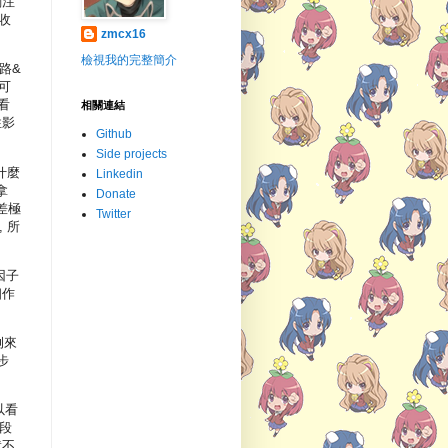
關注
收
zmcx16
檢視我的完整簡介
路&
可
看
相關連結
性影
Github
Side projects
什麼
Linkedin
拿
Donate
差極
Twitter
 所
。
因子
相作
例來
步
以看
區段
就不