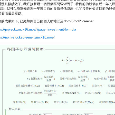
看漲跌幅績效了, 我直接新增一個股價區間52W因子, 看目前的股價在近一年的
落點, 就可以簡單知道近一年來目前的股價是低或高, 也間接等於知道目前的股
是看漲還是看跌。
的成果如下, 已經加到自己的個人網站以及Norn-StockScreener:
ps://project.zmcx16.moe/?page=investment-formula
ps://norn-stockscreener.zmcx16.moe/