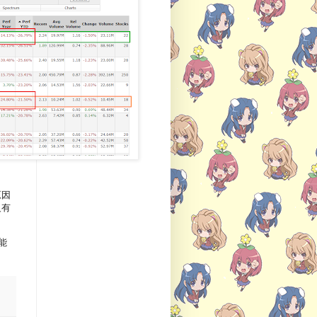
原因
沒有
能