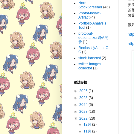
Norn-
要
StockScreener
(46)
的
PhotoMosaic-
效
Artifact
(4)
Portfolio Analysis
做好
Tool
(1)
protobuf-
htt
deserializer網站開
發
(1)
htt
ReclassifyAnimeC
G
(1)
stock-forecast
(2)
twitter-images-
collector
(1)
網誌存檔
►
2026
(1)
►
2025
(3)
►
2024
(6)
►
2023
(18)
▼
2022
(28)
►
12月
(2)
►
11月
(2)