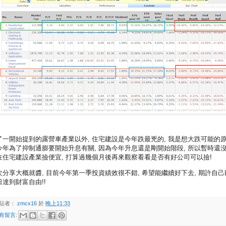
了一開始提到的露營車產業以外, 住宅建設是今年跌最兇的, 我是想大跌可能的
今年為了抑制通膨要開始升息有關, 因為今年升息還是剛開始階段, 所以暫時還
在住宅建設產業撿便宜, 打算過幾個月後再來觀察看看是否有好公司可以撿!
次分享大概就醬, 目前今年第一季投資績效很不錯, 希望能繼續好下去, 期許自己
日達到財富自由!!
貼者：
zmcx16
於
晚上11:33
有留言: