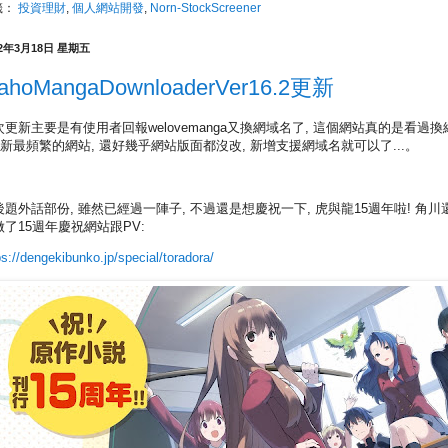
籤：
投資理財
,
個人網站開發
,
Norn-StockScreener
22年3月18日 星期五
ahoMangaDownloaderVer16.2更新
次更新主要是有使用者回報welovemanga又換網域名了, 這個網站真的是看過換
更新最頻繁的網站, 還好幾乎網站版面都沒改, 新增支援網域名就可以了...。
後題外話部份, 雖然已經過一陣子, 不過還是想慶祝一下, 虎與龍15週年啦! 角川
做了15週年慶祝網站跟PV:
ps://dengekibunko.jp/special/toradora/