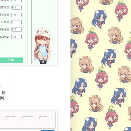
/
 所
得到