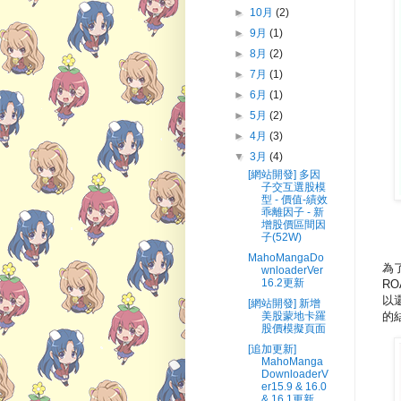
►
10月
(2)
►
9月
(1)
►
8月
(2)
►
7月
(1)
►
6月
(1)
►
5月
(2)
►
4月
(3)
▼
3月
(4)
[網站開發] 多因
子交互選股模
型 - 價值-績效
乖離因子 - 新
增股價區間因
子(52W)
MahoMangaDo
為
wnloaderVer
16.2更新
R
以
[網站開發] 新增
美股蒙地卡羅
的
股價模擬頁面
[追加更新]
MahoManga
DownloaderV
er15.9 & 16.0
& 16.1更新