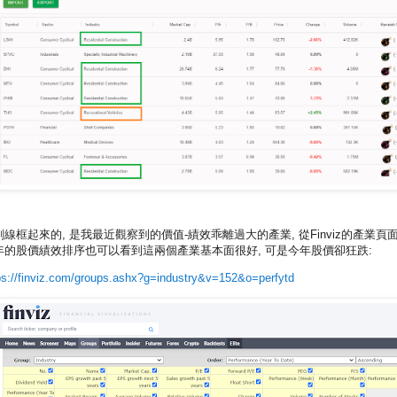
劃線框起來的, 是我最近觀察到的價值-績效乖離過大的產業, 從Finviz的產業頁
年的股價績效排序也可以看到這兩個產業基本面很好, 可是今年股價卻狂跌:
ps://finviz.com/groups.ashx?g=industry&v=152&o=perfytd