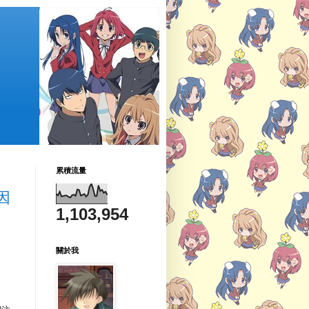
累積流量
因
1,103,954
關於我