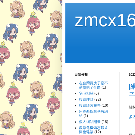
zmcx16
日誌分類
20
在台灣買房子是不
[
是搞錯了什麼
(1)
宅宅相關
(6)
子
投資理財
(92)
投資績效報告
(10)
關
阿克西斯教傳教網
站
(1)
多
個人網站開發
(18)
蟲蟲危機備忘錄 &
開發雜談
(12)