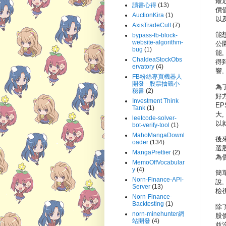
最
讀書心得
(13)
價
AuctionKira
(1)
以
AxisTradeCult
(7)
能
bypass-fb-block-
website-algorithm-
公
bug
(1)
能
ChaldeaStockObs
得
ervatory
(4)
響
FB粉絲專頁機器人
開發 - 股票抽籤小
為
秘書
(2)
好
Investment Think
E
Tank
(1)
大
leetcode-solver-
以
bot-verify-tool
(1)
MahoMangaDownl
後
oader
(134)
選
MangaPrettier
(2)
為
MemoOffVocabular
y
(4)
簡
Norn-Finance-API-
說
Server
(13)
檢
Norn-Finance-
Backtesting
(1)
除了
norn-minehunter網
股價
站開發
(4)
並