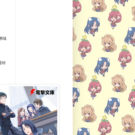
網域
還特