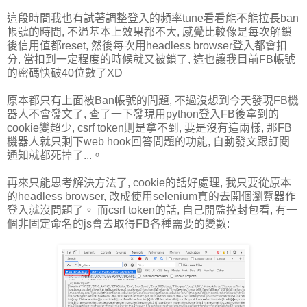
這段時間我也有試著調整登入的頻率tune看看能不能拉長ban
帳號的時間, 不過基本上效果都不大, 感覺比較像是每次解鎖
後信用值都reset, 然後每次用headless browser登入都會扣
分, 當扣到一定程度的時候就又被鎖了, 這也讓我目前FB帳號
的密碼快破40位數了XD
原本都只有上面被Ban帳號的問題, 不過沒想到今天發現FB機
器人不會發文了, 查了一下發現用python登入FB後拿到的
cookie變超少, csrf token則是拿不到, 要是沒有這兩樣, 那FB
機器人就只剩下web hook回答問題的功能, 自動發文跟訂閱
通知就都死掉了...。
再來只能思考解決方法了, cookie的話好處理, 我只要從原本
的headless browser, 改成使用selenium真的去開個瀏覽器作
登入就沒問題了。 而csrf token的話, 自己開監控封包看, 有一
個非固定命名的js會去取得FB各種需要的變數: