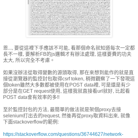
恩..., 要從這裡下手應該不可能, 看那個命名就知道每次一定都
長不一樣, 要解析FB的js邏輯才有辦法處理, 這樣要費的功夫
太大, 所以完全不考慮。
如果沒辦法從取得變數的源頭取得, 那在來想到能作的就是直
接從瀏覽器的監控封包取得csrf token, 稍微觀察了一下發現這
個token雖然大多數都被使用在POST data裡, 可是還是有少
部分是在GET request使用, 這樣我就直接看url就好, 比起看
POST data會有效率的多!!
至於監控封包的方法, 最簡單的做法就是架個proxy去接
selenium打出去的request, 然後再從proxy取資料出來, 就像
下面stackoverflow的範例:
https://stackoverflow.com/questions/36744627/network-