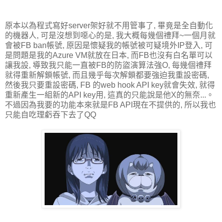
原本以為程式寫好server架好就不用管事了, 畢竟是全自動化
的機器人, 可是沒想到噁心的是, 我大概每幾個禮拜~一個月就
會被FB ban帳號, 原因是懷疑我的帳號被可疑境外IP登入, 可
是問題是我的Azure VM就放在日本, 而FB也沒有白名單可以
讓我設, 導致我只能一直被FB的防盜演算法強O, 每幾個禮拜
就得重新解鎖帳號, 而且幾乎每次解鎖都要強迫我重設密碼,
然後我只要重設密碼, FB 的web hook API key就會失效, 就得
重新產生一組新的API key用, 這真的只能說是他X的無奈...。
不過因為我要的功能本來就是FB API現在不提供的, 所以我也
只能自吃理虧吞下去了QQ