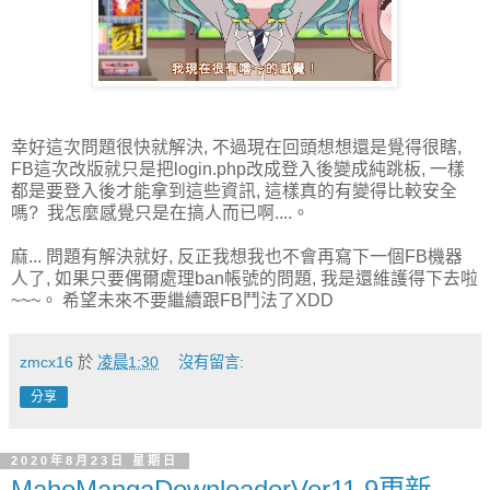
幸好這次問題很快就解決, 不過現在回頭想想還是覺得很瞎,
FB這次改版就只是把login.php改成登入後變成純跳板, 一樣
都是要登入後才能拿到這些資訊, 這樣真的有變得比較安全
嗎? 我怎麼感覺只是在搞人而已啊....。
麻... 問題有解決就好, 反正我想我也不會再寫下一個FB機器
人了, 如果只要偶爾處理ban帳號的問題, 我是還維護得下去啦
~~~。 希望未來不要繼續跟FB鬥法了XDD
zmcx16
於
凌晨1:30
沒有留言:
分享
2020年8月23日 星期日
MahoMangaDownloaderVer11.9更新