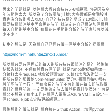
再來的問題就是, 以往我大概只會持有5~6檔股票, 可是因為今
年波動性太大, 所以為了分散風險(吐槽: 大多數都是金融股其
實也沒分散到哪去XDD) 自己的持有標的變成了10檔以上, 這
樣要持續關注基本面會更花時間, 就決定在自己網站加個網頁
每天自動跑基本分析, 這樣花在手動跑分析的時間應該可以減
少不少。
初步的想法是, 因為我自己已經有做一個基本分析的掃雷網:
https://norn-minehunter.zmcx16.moe/
所以我只要有個程式能每天跑所有持有跟關注的標的, 然後總
結報告就好, 不過這其實有個問題, 就是Yahoo財經如果你一
分鐘打太多request, 就會被短暫ban ip, 這代表我沒辦法一次
把所有標的都丟給Norn-Minehunter, 要分批丟而且每批都有
段間隔時間才行。 而這麼長的時間不可能做在每次即時取得
資料的網頁前端, 一定要後端定時去做並把資料準備好。 可是
我又不想為了這小工作在我個人電腦或Azure VM上又設定一
個schedule job去定時更新網頁...。
最後想到的做法就是, 我直接在Github Action上加個python