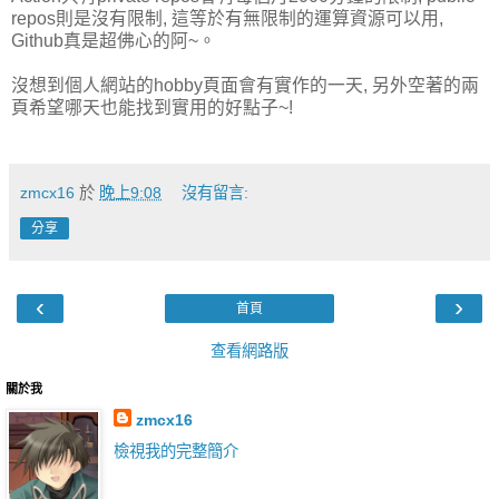
repos則是沒有限制, 這等於有無限制的運算資源可以用,
Github真是超佛心的阿~。
沒想到個人網站的hobby頁面會有實作的一天, 另外空著的兩
頁希望哪天也能找到實用的好點子~!
zmcx16
於
晚上9:08
沒有留言:
分享
‹
›
首頁
查看網路版
關於我
zmcx16
檢視我的完整簡介