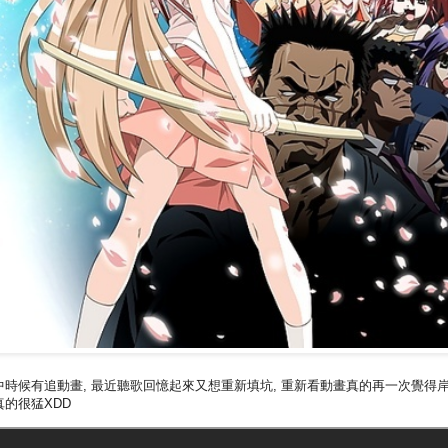
中時候有追動畫, 最近聽歌回憶起來又想重新填坑, 重新看動畫真的再一次覺得
真的很猛XDD