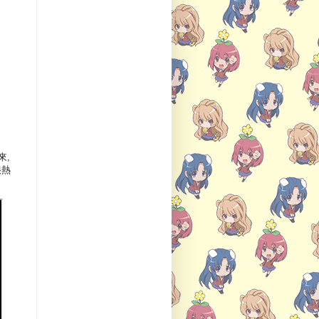
來,
很熱