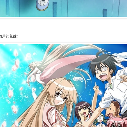
 瀨戶的花嫁: