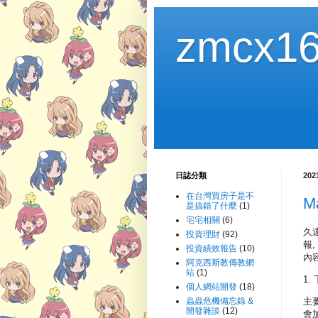
zmcx16
日誌分類
20
在台灣買房子是不
M
是搞錯了什麼
(1)
宅宅相關
(6)
久
投資理財
(92)
報,
投資績效報告
(10)
內
阿克西斯教傳教網
站
(1)
1
個人網站開發
(18)
蟲蟲危機備忘錄 &
主
開發雜談
(12)
會