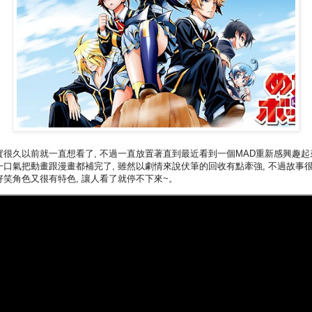
實很久以前就一直想看了, 不過一直放置著直到最近看到一個MAD重新感興趣起
一口氣把動畫跟漫畫都補完了, 雖然以劇情來說伏筆的回收有點牽強, 不過故事
好笑角色又很有特色, 讓人看了就停不下來~。