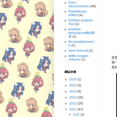
Norn-
StockScreener
(46)
PhotoMosaic-
Artifact
(4)
Portfolio Analysis
Tool
(1)
protobuf-
deserializer網站開
發
(1)
ReclassifyAnimeC
G
(1)
stock-forecast
(2)
twitter-images-
其
collector
(1)
就
血
網誌存檔
►
2026
(1)
►
2025
(3)
►
2024
(6)
►
2023
(18)
►
2022
(28)
▼
2021
(47)
▼
12月
(2)