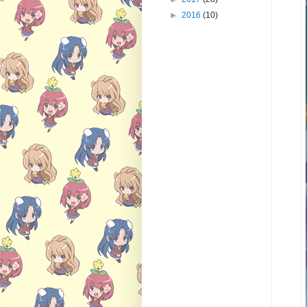
►
2016
(10)