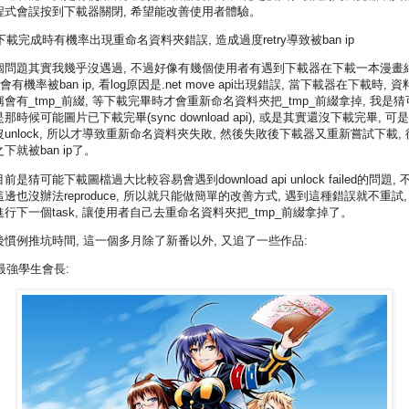
程式會誤按到下載器關閉, 希望能改善使用者體驗。
 下載完成時有機率出現重命名資料夾錯誤, 造成過度retry導致被ban ip
個問題其實我幾乎沒遇過, 不過好像有幾個使用者有遇到下載器在下載一本漫畫
 會有機率被ban ip, 看log原因是.net move api出現錯誤, 當下載器在下載時, 
稱會有_tmp_前綴, 等下載完畢時才會重新命名資料夾把_tmp_前綴拿掉, 我是猜
那時候可能圖片已下載完畢(sync download api), 或是其實還沒下載完畢, 可是fi
沒unlock, 所以才導致重新命名資料夾失敗, 然後失敗後下載器又重新嘗試下載, 
下就被ban ip了。
前是猜可能下載圖檔過大比較容易會遇到download api unlock failed的問題, 
這邊也沒辦法reproduce, 所以就只能做簡單的改善方式, 遇到這種錯誤就不重試,
進行下一個task, 讓使用者自己去重命名資料夾把_tmp_前綴拿掉了。
後慣例推坑時間, 這一個多月除了新番以外, 又追了一些作品:
 最強學生會長: