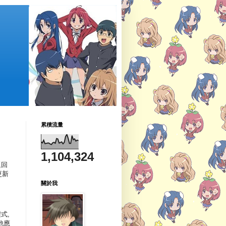
累積流量
1,104,324
題回
更新
關於我
式,
他應