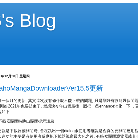
's Blog
21年12月30日 星期四
ahoMangaDownloaderVer15.5更新
違一個月的更新, 其實這次沒有修什麼不能下載的問題, 只是剛好有收到幾個問
 剛好2021年也要結束了, 就想說今年出個最後一版把一些enhance消化一下~, 
容如下:
. 下載器關閉時跳出關閉提示訊息
要就是下載器被關閉時, 會在跳出一個dialog跟使用者確認是否真的要關閉應用程
加這功能主要是有使用者反應把下載器視窗最大化之後, 有時候關閉瀏覽器或其