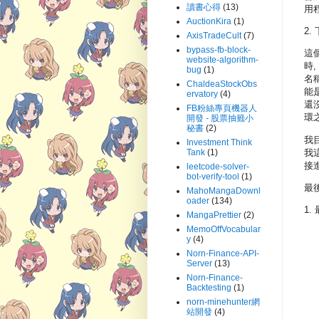
讀書心得
(13)
用
AuctionKira
(1)
2.
AxisTradeCult
(7)
bypass-fb-block-
這
website-algorithm-
時,
bug
(1)
名
ChaldeaStockObs
能是
ervatory
(4)
還
FB粉絲專頁機器人
環之
開發 - 股票抽籤小
秘書
(2)
我目
Investment Think
我
Tank
(1)
接
leetcode-solver-
bot-verify-tool
(1)
最
MahoMangaDownl
oader
(134)
1.
MangaPrettier
(2)
MemoOffVocabular
y
(4)
Norn-Finance-API-
Server
(13)
Norn-Finance-
Backtesting
(1)
norn-minehunter網
站開發
(4)