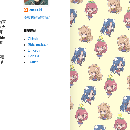
zmcx16
檢視我的完整簡介
結束
資料夾
相關連結
可
le
Github
循
Side projects
Linkedin
Donate
不過
 直
Twitter