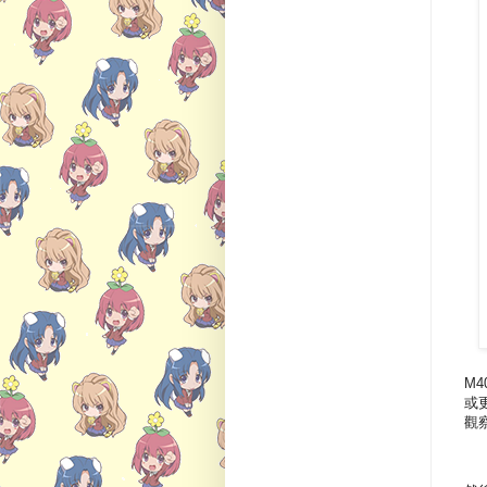
M4
或更
觀