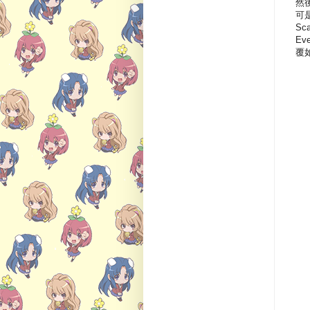
然後
可是
Sc
Ev
覆