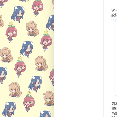
Wi
設
htt
因為
體扣
高規