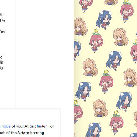
件則
Up
ost
以才
用量
下規