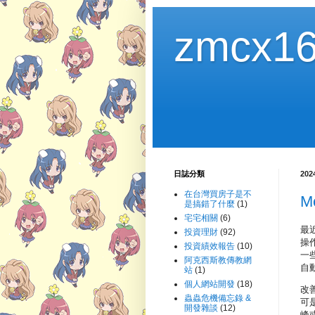
zmcx16
日誌分類
20
在台灣買房子是不
M
是搞錯了什麼
(1)
宅宅相關
(6)
最
投資理財
(92)
操作
投資績效報告
(10)
一些
阿克西斯教傳教網
自動
站
(1)
個人網站開發
(18)
改善
蟲蟲危機備忘錄 &
可
開發雜談
(12)
峰