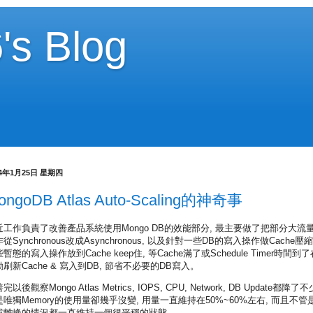
's Blog
24年1月25日 星期四
ongoDB Atlas Auto-Scaling的神奇事
近工作負責了改善產品系統使用Mongo DB的效能部分, 最主要做了把部分大流
從Synchronous改成Asynchronous, 以及針對一些DB的寫入操作做Cache壓縮
暫態的寫入操作放到Cache keep住, 等Cache滿了或Schedule Timer時間到了
刷新Cache & 寫入到DB, 節省不必要的DB寫入。
完以後觀察Mongo Atlas Metrics, IOPS, CPU, Network, DB Update都降了不
是唯獨Memory的使用量卻幾乎沒變, 用量一直維持在50%~60%左右, 而且不管
或離峰的情況都一直維持一個很平穩的狀態。