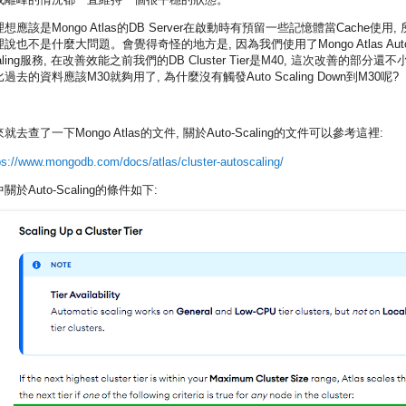
想應該是Mongo Atlas的DB Server在啟動時有預留一些記憶體當Cache使用,
說也不是什麼大問題。會覺得奇怪的地方是, 因為我們使用了Mongo Atlas Auto
aling服務, 在改善效能之前我們的DB Cluster Tier是M40, 這次改善的部分還不小
過去的資料應該M30就夠用了, 為什麼沒有觸發Auto Scaling Down到M30呢?
就去查了一下Mongo Atlas的文件, 關於Auto-Scaling的文件可以參考這裡:
ps://www.mongodb.com/docs/atlas/cluster-autoscaling/
關於Auto-Scaling的條件如下: