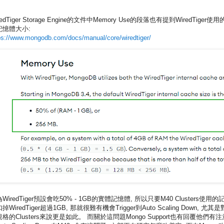
redTiger Storage Engine的文件中Memory Use的段落也有提到WiredTiger使
記憶體大小:
ps://www.mongodb.com/docs/manual/core/wiredtiger/
WiredTiger預設會吃50% - 1GB的實體記憶體, 所以只要M40 Clusters使用的
掉WiredTiger超過1GB, 那就很難有機會Trigger到Auto Scaling Down, 尤其
格的Clusters來說更是如此。 而關於這問題Mongo Support也有回覆他們有注