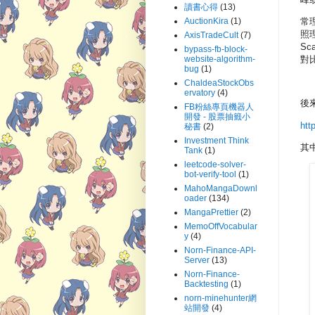
讀書心得
(13)
AuctionKira
(1)
常理
照理
AxisTradeCult
(7)
Sc
bypass-fb-block-
website-algorithm-
對比
bug
(1)
ChaldeaStockObs
ervatory
(4)
後來
FB粉絲專頁機器人
開發 - 股票抽籤小
htt
秘書
(2)
Investment Think
其中
Tank
(1)
leetcode-solver-
bot-verify-tool
(1)
MahoMangaDownl
oader
(134)
MangaPrettier
(2)
MemoOffVocabular
y
(4)
Norn-Finance-API-
Server
(13)
Norn-Finance-
Backtesting
(1)
norn-minehunter網
站開發
(4)