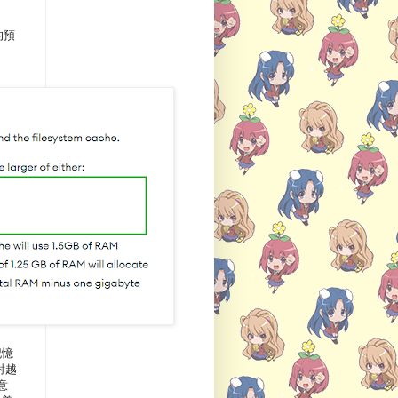
用的預
記憶
是對越
意