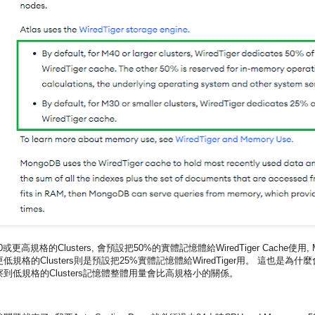
0或更高規格的Clusters, 會預設把50%的實體記憶體給WiredTiger Cache使用, 
低規格的Clusters則是預設把25%實體記憶體給WiredTiger用。 這也是為什麼
察到低規格的Clusters記憶體整體用量會比高規格小的關係。