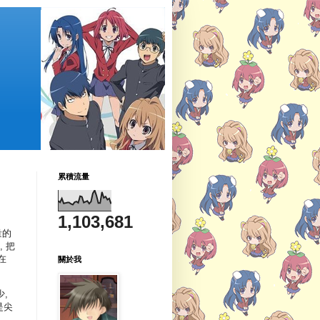
累積流量
1,103,681
量的
, 把
在
關於我
少,
是尖