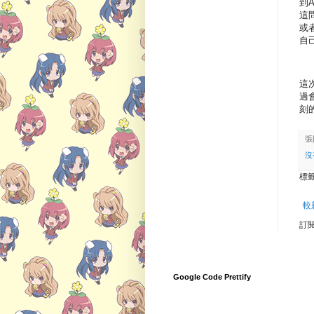
到A
這問
或者
自
這
過
刻
張
沒
標
較
訂
Google Code Prettify