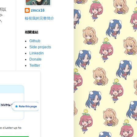
 所以
zmcx16
-
檢視我的完整簡介
,
相關連結
Github
Side projects
Linkedin
Donate
Twitter