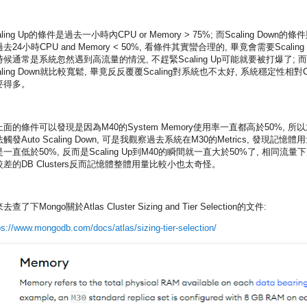
aling Up的條件是過去一小時內CPU or Memory > 75%; 而Scaling Down的條
去24小時CPU and Memory < 50%, 看條件其實蠻合理的, 畢竟會需要Scaling 
時候通常是系統忽然遇到高流量的情況, 不趕緊Scaling Up可能就要被打爆了; 而
aling Down就比較寬鬆, 畢竟反反覆覆Scaling對系統也不太好, 系統穩定性相對C
要得多。
面的條件可以發現是因為M40的System Memory使用率一直都高於50%, 所
觸發Auto Scaling Down, 可是我觀察過去系統在M30的Metrics, 發現記憶體
一直低於50%, 反而是Scaling Up到M40的瞬間就一直大於50%了, 相同流量
較差的DB Clusters反而記憶體整體用量比較小也太奇怪。
去查了下Mongo關於Atlas Cluster Sizing and Tier Selection的文件:
ps://www.mongodb.com/docs/atlas/sizing-tier-selection/