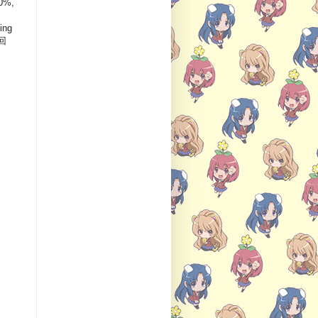
0%,
ng
的回