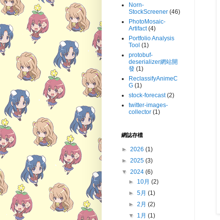
Norn-
StockScreener
(46)
PhotoMosaic-
Artifact
(4)
Portfolio Analysis
Tool
(1)
protobuf-
deserializer網站開
發
(1)
ReclassifyAnimeC
G
(1)
stock-forecast
(2)
twitter-images-
collector
(1)
網誌存檔
►
2026
(1)
►
2025
(3)
▼
2024
(6)
►
10月
(2)
►
5月
(1)
►
2月
(2)
▼
1月
(1)