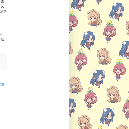
改善
 又
能就得
不
象深
文章