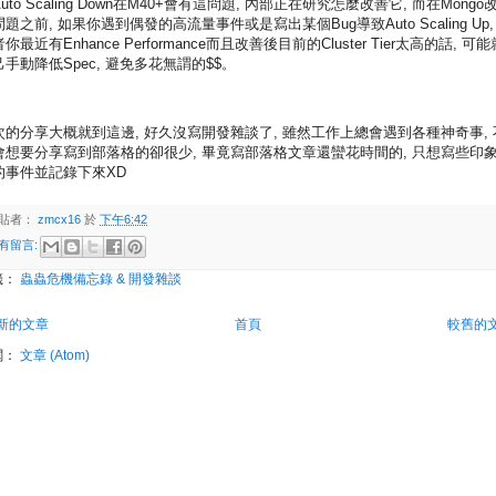
uto Scaling Down在M40+會有這問題, 內部正在研究怎麼改善它, 而在Mongo
題之前, 如果你遇到偶發的高流量事件或是寫出某個Bug導致Auto Scaling Up,
你最近有Enhance Performance而且改善後目前的Cluster Tier太高的話, 可
己手動降低Spec, 避免多花無謂的$$。
次的分享大概就到這邊, 好久沒寫開發雜談了, 雖然工作上總會遇到各種神奇事, 
會想要分享寫到部落格的卻很少, 畢竟寫部落格文章還蠻花時間的, 只想寫些印
的事件並記錄下來XD
貼者：
zmcx16
於
下午6:42
有留言:
籤：
蟲蟲危機備忘錄 & 開發雜談
新的文章
首頁
較舊的
閱：
文章 (Atom)