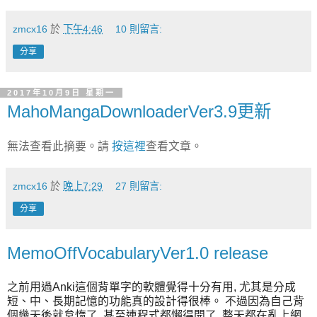
zmcx16
於
下午4:46
10 則留言:
分享
2017年10月9日 星期一
MahoMangaDownloaderVer3.9更新
無法查看此摘要。請
按這裡
查看文章。
zmcx16
於
晚上7:29
27 則留言:
分享
MemoOffVocabularyVer1.0 release
之前用過Anki這個背單字的軟體覺得十分有用, 尤其是分成
短、中、長期記憶的功能真的設計得很棒。 不過因為自己背
個幾天後就怠惰了, 甚至連程式都懶得開了, 整天都在亂上網