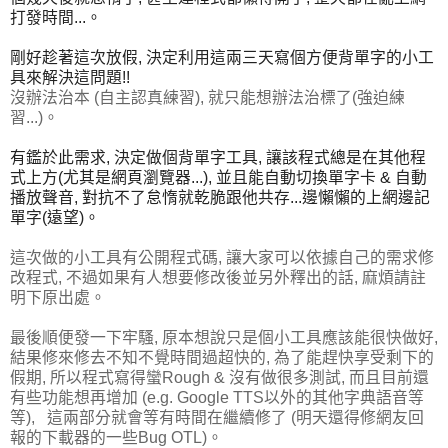
打發時間...。
剛好趁著這次放假, 決定利用這兩三天寫個方便背單字的小工
具來解決這問題!!
沒辦法治本 (自主認真練習), 就只能想辦法治標了(強迫練
習...)。
有鑑於此需求, 決定做個背單字工具, 讓該程式總是在其他程
式上方(尤其是網頁瀏覽器...), 並且能自動切換單字卡 & 自動
播放聲音, 對抗不了怠惰就乾脆跟他共存...邊懶懶的上網邊記
單字(遠望)。
這次做的小工具有公開程式碼, 讓大家可以依據自己的需求修
改程式, 不過如果有人想要修改後並另外釋出的話, 麻煩請註
明下原出處。
最後順便發一下牢騷, 原本想說只是個小工具應該能很快做好,
結果修來修去不知不覺時間過超快的, 為了能趕快享受剩下的
假期, 所以程式寫得蠻Rough & 沒有做很多測試, 而且目前還
有些功能想再增加 (e.g. Google TTS以外的其他字典語音等
等), 這兩部分就會等有時間在繼續修了 (明天還得修網友回
報的下載器的一些Bug OTL)。