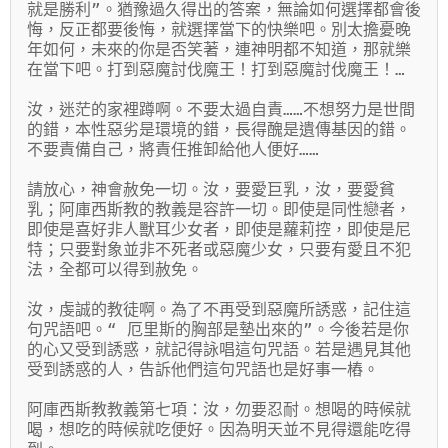
就是勝利”。猶豫過久得出的答案，無論如何選擇都會後
悔，反正都要後悔，就選擇當下的快樂吧。別太擔憂晚
年如何，未來的你是否笑著，連神明都不知道，那就樂
在當下吧。打到惡魔討伐魔王！打到惡魔討伐魔王！…

汝，迷茫的家裡蹲啊。不要太過自責……不想努力是世間
的錯，本性惡劣是環境的錯，長得醜是遺傳基因的錯。
不要責備自己，將責任推卸給他人便好……

請放心，神會赦免一切。汝，要愛巨乳，汝，要愛貧
乳；阿庫西斯教的教義是容許一切。即使是同性戀者，
即使是喜好非人獸耳少女者，即使是蘿莉控，即使是尼
特；只要對象並非不死者或惡魔少女，只要有愛且不犯
法，全都可以得到赦免。

汝，虔誠的教徒啊。為了不再受到惡魔所誘惑，記住這
句咒語吧。“ 厄里斯的胸部是墊出來的”。今後若是你
的心又受到誘惑，就記得詠唱這句咒語。若是遇見其他
受到誘惑的人，告訴他們這句咒語也是好事一樁。

阿庫西斯教教義第七項：汝，勿要忍耐。想喝的時候就
喝，想吃的時候就吃便好。因為明天並不見得還能吃得