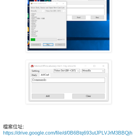
檔案位址:
https://drive.google.com/file/d/0B6Btq693utJPLVJrM3BBQjh