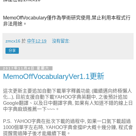
MemoOffVocabulary僅作為學術研究使用,禁止利用本程式行
非法用途。
zmcx16
於
中午12:19
沒有留言:
分享
2017年11月4日 星期六
MemoOffVocabularyVer1.1更新
這次更新主要追加自動下載單字釋義功能 (繼續邁向終極懶人
化...), 目前支援自動下載YAHOO字典英翻中, 之後預計追加
Google翻譯、以及日中翻譯字典, 如果有人知道不錯的線上日
中字典麻煩推薦一下~~~。
P.S. YAHOO字典在批次下載的過程中, 如果一口氣下載超過
1000個單字左右時, YAHOO字典會擋IP大概十幾分鐘, 程式會
提醒需過陣子後才能繼續下載。