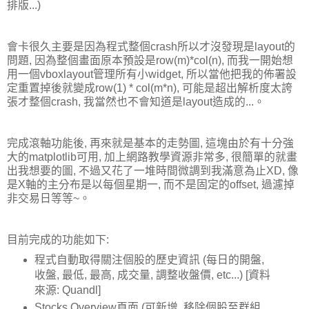
排版...)
會卡很久主要是因為程式整個crash所以才沒發現是layout的
問題, 因為整個畫面原本預設是row(m)*col(n), 而我一開始想
用一個vboxlayout管理所有小widget, 所以當他把我的佈署設
定重置掉後就變成row(1) * col(m*n), 可能是超出解析度太誇
張才整個crash, 我當然也不會知道是layout造成的...。
完成滾軸功能後, 再來就是基本的走勢圖, 這塊由於有十分強
大的matplotlib可用, 加上網路教學資源非常多, 很簡單的就畫
出我想要的圖, 不過又花了一堆時間微調到我滿意為止XD, 像
是X軸的主分布是以每個星期一, 而不是固定的offset, 過濾掉
非交易日等等~。
目前完成的功能如下:
程式自動取得關注個股的歷史資訊 (每日的開盤,
收盤, 最低, 最高, 成交量, 調整收盤價, etc...) [資料
來源: Quandl]
Stocks Overview頁面 (可新增, 移除個股至群組,