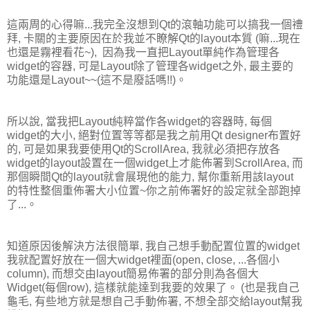
這兩周的心得嘛...我完全沒想到Qt的滾軸功能可以搞我一個禮
拜, 卡關的主要原因在於我並不瞭解Qt的layout本質 (嘛...現在
也還是霧裡看花~), 因為我一直把Layout單純作為管理各
widget的容器, 可是Layout除了管理各widget之外, 最主要的
功能還是Layout~~(這不是廢話嗎!!)。
所以說, 當我把Layout純粹當作各widget的容器時, 每個
widget的大小, 絕對位置等等都是我之前用Qt designer布置好
的, 可是如果我要使用Qt的ScrollArea, 我就必須把存放各
widget的layout設置在一個widget上才能佈署到ScrollArea, 而
那個瞬間Qt的layout就會展現他的能力, 幫你重新用該layout
的特性整個重佈署大小位置~你之前佈署好的設定就全部跑掉
了...。
知道原因後解決方法很簡單, 我自己想手動配置位置的widget
我就配置好放在一個大widget裡面(open, close, ...各個小
column), 而想交由layout簡易佈署的部分則為各個大
Widget(每個row), 這樣就能達到我要的效果了。 (也是我自己
龜毛, 有些地方就是想自己手動佈署, 不想全部交給layout幫我