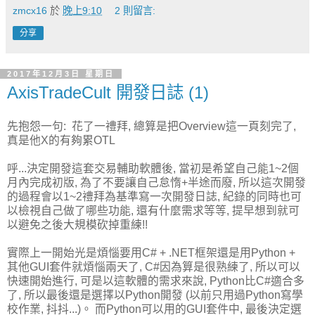
zmcx16
於
晚上9:10
2 則留言:
分享
2017年12月3日 星期日
AxisTradeCult 開發日誌 (1)
先抱怨一句: 花了一禮拜, 總算是把Overview這一頁刻完了,
真是他X的有夠累OTL
呼...決定開發這套交易輔助軟體後, 當初是希望自己能1~2個
月內完成初版, 為了不要讓自己怠惰+半途而廢, 所以這次開發
的過程會以1~2禮拜為基準寫一次開發日誌, 紀錄的同時也可
以檢視自己做了哪些功能, 還有什麼需求等等, 提早想到就可
以避免之後大規模砍掉重練!!
實際上一開始光是煩惱要用C# + .NET框架還是用Python +
其他GUI套件就煩惱兩天了, C#因為算是很熟練了, 所以可以
快速開始進行, 可是以這軟體的需求來說, Python比C#適合多
了, 所以最後還是選擇以Python開發 (以前只用過Python寫學
校作業, 抖抖...)。 而Python可以用的GUI套件中, 最後決定選