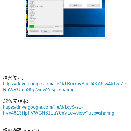
檔案位址:
https://drive.google.com/file/d/1BmxuyBjuU4KA6iw4kTwlZP
RbWRUm5S9p/view?usp=sharing
32位元版本:
https://drive.google.com/file/d/1cyS-s1-
hVx4813HpFVWGN61LuY0nVLev/view?usp=sharing
解壓密碼:zmcx16