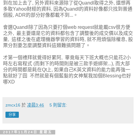
到在加上去了, 另外資料來源除了從Quandl取得之外, 還想再
多取Yahoo財經的資料, 因為Quandl的資料好像都只找到普通
個股, ADR的部分好像都載不到...。
會選Quandl除了因為只要打個web request就能載csv很方便
之外, 最主要還是它的資料都包含了調整後的成交價以及成交
量, 這樣之後在處理機器學習的資料時, 就不用煩惱除權息, 股
票分割要怎麼調整資料這類難搞問題了。
才第一個禮拜就覺得好累阿, 畢竟每天下班大概也只能花2小
時左右寫程式 (而剩下的時間則是被三款手遊綁架...), 而大部
分的時間都是耗在Qt上, 如果自己K英文資料的能力能再強一
點就好了囧 不然就是有個藍髮的女神幫我加個Blessing也好
哪XD
zmcx16
於
凌晨3:46
5 則留言:
分享
2017年11月24日 星期五