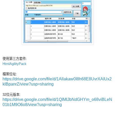
使用第三方套件:
HtmlAgilityPack
檔案位址:
https://drive.google.com/file/d/1Allakaw0I8h68E8UvrXAIUx2
klBpanrZ/view?usp=sharing
32位元版本:
https://drive.google.com/file/d/1QIMIJbNdGHYm_o68viBLeN
01b1M9O6o8/view?usp=sharing