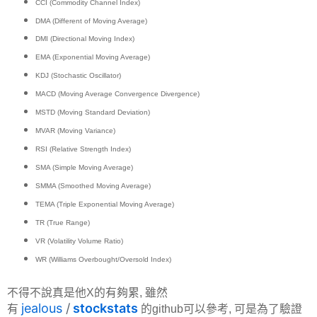
CCI (Commodity Channel Index)
DMA (Different of Moving Average)
DMI (Directional Moving Index)
EMA (Exponential Moving Average)
KDJ (Stochastic Oscillator)
MACD (Moving Average Convergence Divergence)
MSTD (Moving Standard Deviation)
MVAR (Moving Variance)
RSI (Relative Strength Index)
SMA (Simple Moving Average)
SMMA (Smoothed Moving Average)
TEMA (Triple Exponential Moving Average)
TR (True Range)
VR (Volatility Volume Ratio)
WR (Williams Overbought/Oversold Index)
不得不說真是他X的有夠累, 雖然
jealous
/
stockstats
有
的github可以參考, 可是為了驗證