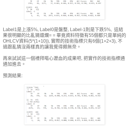
Label1是上漲5%, Label0是盤整, Label-1則是下跌5%, 這結
果很明顯的比亂猜還爛= = 畢竟資料特徵有55個都只是單純的
OHLCV資料(5*(1+10)), 實際的技術指標只有6個(1+2+3), 不
過跟亂猜沒兩樣真的讓我覺得頗無奈。
再來試試這一個禮拜嘔心瀝血的成果吧, 把實作的技術指標通
通加進去。
預測結果: