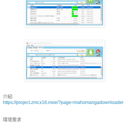
介紹:
https://project.zmcx16.moe/?page=mahomangadownloader
環境需求