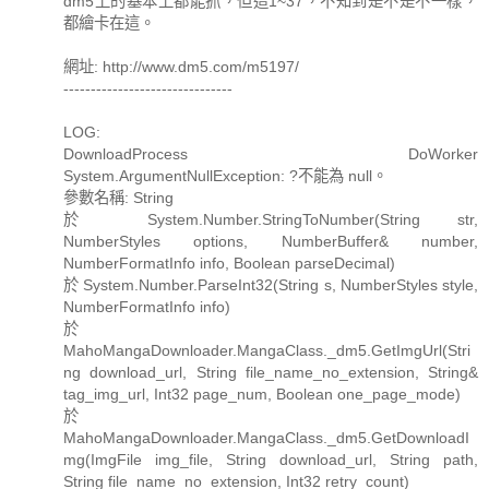
dm5上的基本上都能抓，但這1~37，不知到是不是不一樣，
都繪卡在這。
網址: http://www.dm5.com/m5197/
-------------------------------
LOG:
DownloadProcess DoWorker
System.ArgumentNullException: ?不能為 null。
參數名稱: String
於 System.Number.StringToNumber(String str,
NumberStyles options, NumberBuffer& number,
NumberFormatInfo info, Boolean parseDecimal)
於 System.Number.ParseInt32(String s, NumberStyles style,
NumberFormatInfo info)
於
MahoMangaDownloader.MangaClass._dm5.GetImgUrl(Stri
ng download_url, String file_name_no_extension, String&
tag_img_url, Int32 page_num, Boolean one_page_mode)
於
MahoMangaDownloader.MangaClass._dm5.GetDownloadI
mg(ImgFile img_file, String download_url, String path,
String file_name_no_extension, Int32 retry_count)