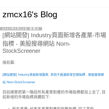
zmcx16's Blog
2021年6月13日 星期日
[網站開發] Industry頁面新增各產業-市場
指標 - 美股搜尋網站 Norn-
StockScreener
接前篇:
[網站開發] Industry頁面新增圖表, 多因子過濾新增空頭指標 - 美股搜尋網
站 Norn-StockScreener
目前總算把第一階段所有產業對應的市場指標都加上去了, 目
前新增的市場指標具體如下:
所有產業: 代表各產業對應的指數指標, 除了某些