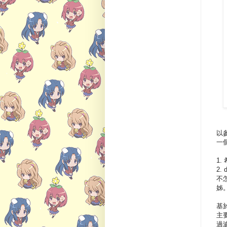
以
一
1.
2.
不
姊
基於
主
過