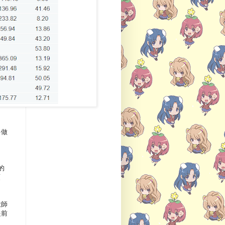
多做
的
頭
大師
提前