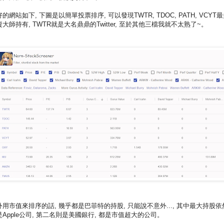
的網站如下, 下圖是以簡單投票排序, 可以發現TWTR, TDOC, PATH, VCYT
大師持有, TWTR就是大名鼎鼎的Twitter, 至於其他三檔我就不太熟了~。
外用市值來排序的話, 幾乎都是巴菲特的持股, 只能說不意外..., 其中最大持股依
是Apple公司, 第二名則是美國銀行, 都是市值超大的公司。