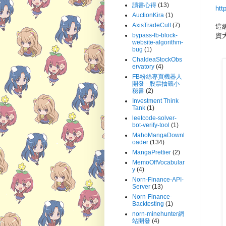
讀書心得
(13)
htt
AuctionKira
(1)
AxisTradeCult
(7)
這
資
bypass-fb-block-
website-algorithm-
bug
(1)
ChaldeaStockObs
ervatory
(4)
FB粉絲專頁機器人
開發 - 股票抽籤小
秘書
(2)
Investment Think
Tank
(1)
leetcode-solver-
bot-verify-tool
(1)
MahoMangaDownl
oader
(134)
MangaPrettier
(2)
MemoOffVocabular
y
(4)
Norn-Finance-API-
Server
(13)
Norn-Finance-
Backtesting
(1)
norn-minehunter網
站開發
(4)