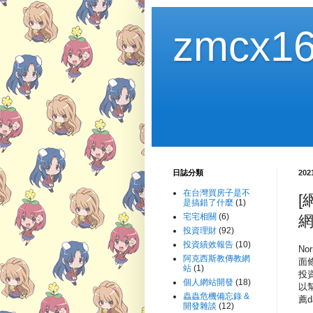
zmcx16
日誌分類
20
在台灣買房子是不
[
是搞錯了什麼
(1)
宅宅相關
(6)
網
投資理財
(92)
投資績效報告
(10)
No
阿克西斯教傳教網
面條
站
(1)
投
個人網站開發
(18)
以
蟲蟲危機備忘錄 &
薦d
開發雜談
(12)