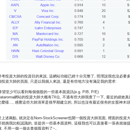
參考投資大師的投資目的來說, 這網站功能已經十分完整了, 照理說我也沒必要
個投資大師的頁面, 只是以我個人來說, 還是有些地方沒有滿足我的需求:
 希望至少可以看到每個個股的一些基本面資訊(e.g. P/B, P/E)
 dataroma網站的投資大師大概有7X位, 不過有些大師我查了一下, 最近的績效真
怎麼樣..., 感覺這些大師清單是很早期建立的, 所以也沒有最近很夯的女股神木
。
上述兩點, 就決定在Norn-StockScreener也開一個投資大師頁面, 裡面的投資
要就挑我比較認識的, 並提供一些基本面資料, 這樣我也可以直接看一張表就做
濾, 不用一個一個去查個股資料了~。