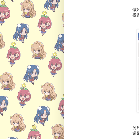
做好
投資
另
還