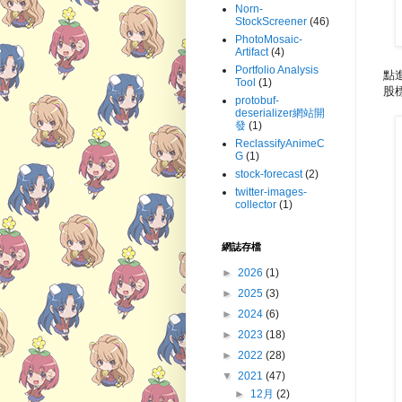
Norn-
StockScreener
(46)
PhotoMosaic-
Artifact
(4)
Portfolio Analysis
點
Tool
(1)
股
protobuf-
deserializer網站開
發
(1)
ReclassifyAnimeC
G
(1)
stock-forecast
(2)
twitter-images-
collector
(1)
網誌存檔
►
2026
(1)
►
2025
(3)
►
2024
(6)
►
2023
(18)
►
2022
(28)
▼
2021
(47)
►
12月
(2)