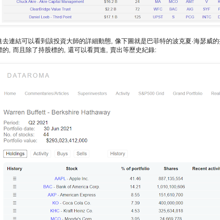
進去連結可以看到該投資大師的詳細動態, 像下圖就是巴菲特的波克夏·海瑟威的
標的, 而且除了持股標的, 還可以看買進, 賣出等歷史紀錄: