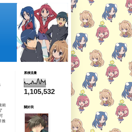
累積流量
尋
1,105,532
技術
關於我
了
可
常推