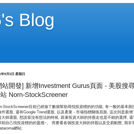
's Blog
21年9月5日 星期日
網站開發] 新增Investment Gurus頁面 - 美股搜
站 Norn-StockScreener
rn-StockScreener目前已經做了數個幫助尋找投資標的的功能, 有一般的基本面
件選股, 還有Google Trend選股, 以及產業 - 市場指標關係頁面, 這次則是新增
資大師選股, 想說當沒有想法的時候, 跟著投資大師的持股走也是不錯的選擇, 還
幫助自己找投資標的的靈感~。 而要看各個投資大師的持股以及交易動態, 我非
ataroma網站: