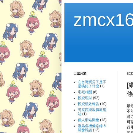
zmcx16
日誌分類
20
在台灣買房子是不
[
是搞錯了什麼
(1)
宅宅相關
(6)
條
投資理財
(92)
投資績效報告
(10)
最
阿克西斯教傳教網
不
站
(1)
是
個人網站開發
(18)
可
蟲蟲危機備忘錄 &
得
開發雜談
(12)
加