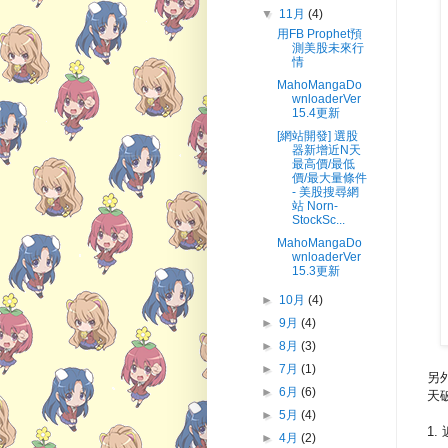
▼
11月
(4)
用FB Prophet預
測美股未來行
情
MahoMangaDo
wnloaderVer
15.4更新
[網站開發] 選股
器新增近N天
最高價/最低
價/最大量條件
- 美股搜尋網
站 Norn-
StockSc...
MahoMangaDo
wnloaderVer
15.3更新
►
10月
(4)
►
9月
(4)
►
8月
(3)
►
7月
(1)
另外
►
6月
(6)
天破
►
5月
(4)
1. 
►
4月
(2)