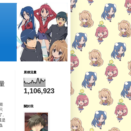
累積流量
量
1,106,923
能
關於我
只
了,
還是
蟲