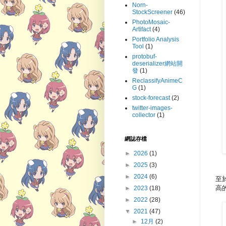
Norn-
StockScreener
(46)
PhotoMosaic-
Artifact
(4)
Portfolio Analysis
Tool
(1)
protobuf-
deserializer網站開
發
(1)
ReclassifyAnimeC
G
(1)
stock-forecast
(2)
twitter-images-
collector
(1)
網誌存檔
►
2026
(1)
►
2025
(3)
►
2024
(6)
至於
高
►
2023
(18)
►
2022
(28)
▼
2021
(47)
►
12月
(2)