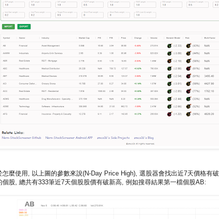
怎麼使用, 以上圖的參數來說(N-Day Price High), 選股器會找出近7天價格有
的個股, 總共有333筆近7天個股股價有破新高, 例如搜尋結果第一檔個股AB: