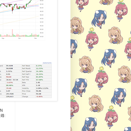
近N
尋: