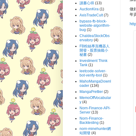
讀書心得
(13)
做
AuctionKira
(1)
年資
AxisTradeCult
(7)
bypass-fb-block-
htt
website-algorithm-
bug
(1)
ChaldeaStockObs
ervatory
(4)
FB粉絲專頁機器人
開發 - 股票抽籤小
秘書
(2)
Investment Think
Tank
(1)
leetcode-solver-
bot-verify-tool
(1)
MahoMangaDownl
oader
(134)
MangaPrettier
(2)
MemoOffVocabular
y
(4)
Norn-Finance-API-
Server
(13)
Norn-Finance-
Backtesting
(1)
norn-minehunter網
站開發
(4)