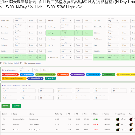
 近15~30天爆量破新高, 而且現在價格必須在高點5%以內(高點盤整) (N-Day Pric
h: 15-30, N-Day Vol High: 15-30, 52W High: -5):