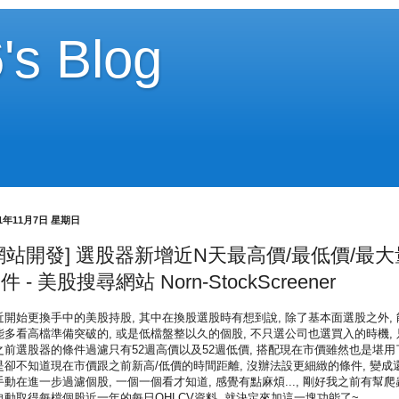
's Blog
21年11月7日 星期日
網站開發] 選股器新增近N天最高價/最低價/最大
件 - 美股搜尋網站 Norn-StockScreener
近開始更換手中的美股持股, 其中在換股選股時有想到說, 除了基本面選股之外, 
能多看高檔準備突破的, 或是低檔盤整以久的個股, 不只選公司也選買入的時機, 
之前選股器的條件過濾只有52週高價以及52週低價, 搭配現在市價雖然也是堪用
是卻不知道現在市價跟之前新高/低價的時間距離, 沒辦法設更細緻的條件, 變成
手動在進一步過濾個股, 一個一個看才知道, 感覺有點麻煩..., 剛好我之前有幫爬
自動取得每檔個股近一年的每日OHLCV資料, 就決定來加這一塊功能了~。