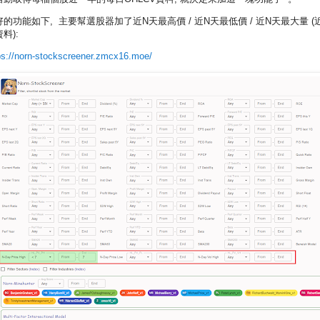
好的功能如下, 主要幫選股器加了近N天最高價 / 近N天最低價 / 近N天最大量 (
料):
ps://norn-stockscreener.zmcx16.moe/