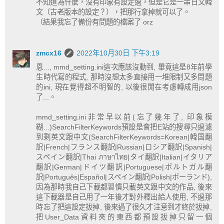
不知道為什麼，沒有印象有設定過，但是它是一串日文韓
文（古老版本的設定？），把那行拿掉就可以了。
（結果我忘了備份有問題的檔案了 orz
zmcx16
2022年10月30日 下午3:19
恩..., mmd_setting.ini這次應該沒動到, 畢竟這是8年前學
生時代寫的程式, 那時沒想太多直接用一堆限制又多問題
的ini, 現在覺得超不明智的, 以後很閒在考慮轉成用json
了...。
mmd_setting.ini非常早以前(忘了幾年了, 印象模
糊...)SearchFilterKeywords預設是會把E站的搜尋只過濾
到剩英文跟中文(SearchFilterKeywords=Korean|韓国翻
訳|French|フランス翻訳|Russian|ロシア翻訳|Spanish|
スペイン翻訳|Thai ภาษาไทย|タイ翻訳|Italian|イタリア
翻訳|German|ドイツ翻訳|Portuguese|ポルトガル翻
訳|Português|Español|スペイン翻訳|Polish|ポーランド),
因為那時我自己下載都習慣只載英文跟中文的作品, 後來
這下載器是自己用了一年後才對外釋出給人使用, 不過那
時忘了把這設定拔掉, 後來過了很久才注意到才終於拔掉,
把User_Data資料夾的東西都預設拔掉只留一個