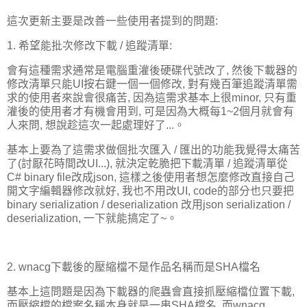
這次更新主要是改善一些使用者提到的問題:
1. 希望能批次修改下載 / 追蹤清單:
會有這種需求通常是電腦重灌後硬碟代號改了, 然後下載器的
修改清單只能UI按右鍵一個一個修改, 對有幾百筆追蹤清單需
求的使用者來說會很痛苦, 因為這需求基本上很minor, 只有重
灌後的使用者才有機會用到, 可是因為大概每1~2個月就會有
人來問, 想說趁這次一起處理好了...。
基本上要為了這需求做個批次匯入 / 匯出的功能我覺得太痛苦
了(討厭花時間改UI...), 就決定乾脆把下載清單 / 追蹤清單從
C# binary file改成json, 這樣之後使用者想怎麼修改直接自己
開文字編輯器修改就好, 我也不用改UI, code的部分也只要把
binary serialization / deserialization 改用json serialization /
deserialization, 一下就能搞定了~。
2. wnacg下載後的壓縮檔不是作品名稱而是SHA檔名
基本上這問題是因為下載器的爬蟲會直接抓壓縮檔位置下載,
而壓縮檔的檔案名稱本身就是一串SHA檔名, 而wnacg