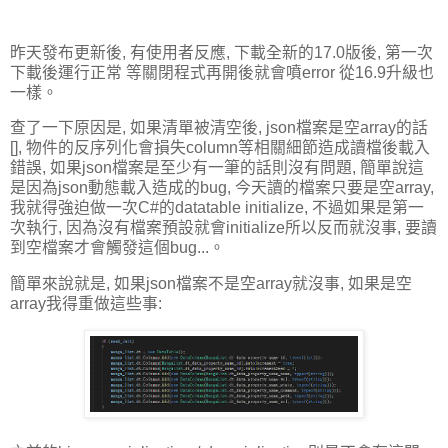
昨天發布更新後, 有使用者反應, 下載全新的17.0版後, 第一次
下載後運行正常 等關閉程式再開後就會噴error 從16.9升級也
一樣。
查了一下原因是, 如果清單被清空後, json檔案是空array的話
[], 物件的反序列化會損失column等相關細節造成讀檔後載入
錯誤, 如果json檔案是至少有一筆的話則沒有問題, 簡單說這
是因為json動態載入造成的bug, 今天讀的檔案只要是空array,
我就得強迫做一次C#的datatable initialize, 不過如果是第一
次執行, 因為沒有檔案預設就會initialize所以反而就沒事, 要讀
到空檔案才會觸發這個bug...。
簡單來說就是, 如果json檔案不是空array就沒事, 如果是空
array我得重做這些事: