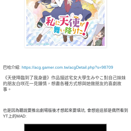
巴哈介紹:
https://acg.gamer.com.tw/acgDetail.php?s=98709
《天使降臨到了我身邊》作品描述宅女大學生みやこ對自己妹妹
的朋友白咲花一見鍾情，想盡各種方式想與她做朋友的喜劇故
事。
也是因為聽說要推出劇場版後才想起來要填坑, 會想追這部是偶然看到
YT上的MAD: