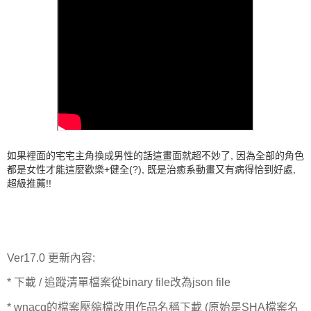
如果裡面的宅宅主角換成男性的話這畫面就超不妙了, 因為全部的角色
都是女性才能這麼歡樂+健全(?), 既是治癒系動畫又有病得恰到好處,
超級推薦!!
Ver17.0 更新內容:
* 下載 / 追蹤清單檔案從binary file改為json file
* wnacg的檔案壓縮檔改用作品名稱下載 (原始是SHA檔案名