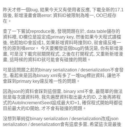
昨天才修一個bug, 結果今天又有使用者反應, 下載全新的17.1
版後, 新增漫畫會跳error: 資料ID被限制為唯一, OO已經存
在。
查了一下嘗試reproduce後, 發現問題在於, data table儲存的
資料裡, ID欄位是設定成primary key, 然後如果今天程式讀檔
後, 他起始ID會設成1, 如果新增資料時撞到ID, 就會違反唯一
性的原則噴error。 今天要觸發這個bug的情況是, 你有新增漫
畫, 可是沒下載完就關閉程式, 之後在打開程式, 又重新新增漫
畫, 這時候的資料ID就可能會有碰撞的問題。
可是這問題之前的binary serialization / deserialization不會發
生, 看起來是因為binary xml有多了一堆tag標註資料, 讓他不
會踩到primary key違反唯一性的問題。
因為json的資料會踩到這個雷, binary xml不會, 最簡單的做法
就是每次讀資料時, 我先遍歷資料取出最大的ID, 之後再將程
式的AutoIncrementSeed設成最大ID+1, 確保程式開始時都從
目前最大的ID開始, 才不會有碰撞的問題。
沒想到單純從binary serialization / deserialization改成json
serialization / deserialization會有這麼多雷, 希望這次是最後