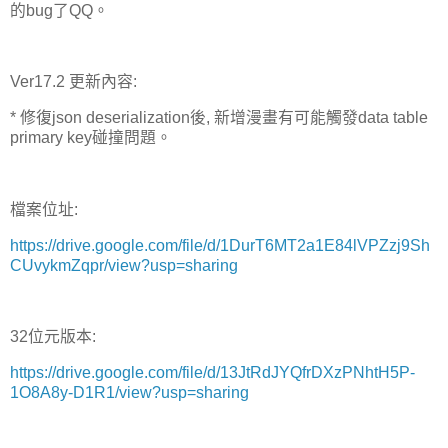
的bug了QQ。
Ver17.2 更新內容:
* 修復json deserialization後, 新增漫畫有可能觸發data table
primary key碰撞問題。
檔案位址:
https://drive.google.com/file/d/1DurT6MT2a1E84lVPZzj9Sh
CUvykmZqpr/view?usp=sharing
32位元版本:
https://drive.google.com/file/d/13JtRdJYQfrDXzPNhtH5P-
1O8A8y-D1R1/view?usp=sharing