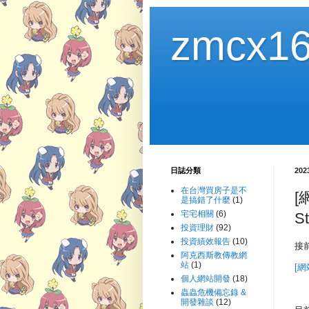
zmcx16
日誌分類
20
在台灣買房子是不
[
是搞錯了什麼
(1)
宅宅相關
(6)
S
投資理財
(92)
投資績效報告
(10)
接
阿克西斯教傳教網
站
(1)
[網
個人網站開發
(18)
蟲蟲危機備忘錄 &
開發雜談
(12)