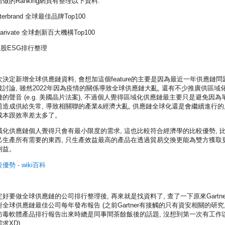
做的Ranking網頁有整理以下資料:
Interbrand 全球最佳品牌Top100
Clarivate 全球創新百大機構Top100
美股ESG排行整理
次決定新增全球供應鏈資料, 會想加這個feature的主要是因為最近一年供應鏈問
被討論, 雖然2022年因為疫情的關係導致全球供應鏈大亂, 還有不少推廣供區域
鏈的聲音 (e.g. 美國晶片法案), 不過個人覺得區域化供應鏈最主要只是避免因為
題造成供給失常, 導致相關聯的產業&經濟大亂, 供應鏈全球化還是會繼續進行的,
成本跟效率差太多了。
域化供應鏈個人覺得只會有最小限度的需求, 這也比較符合經濟學的比較優勢, 
己生產所有需要的東西, 只生產效益最高的產品在透過貿易交換更能為雙方獲取
利益。
優勢 - wiki百科
定好要做全球供應鏈的公司排行整理後, 再來就是找資料了, 查了一下原來Gartne
對全球供應鏈最佳公司每年發布報告 (之前Gartner有接觸的只有資安相關的研究,
防毒軟體產品排行報告出來時總是同事間茶餘飯後的話題, 沒想到第一次有工作
求XD)