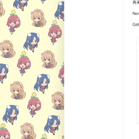
再
No
Git