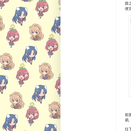
跟
便
前
易
往下