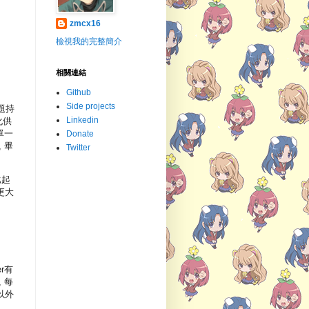
zmcx16
檢視我的完整簡介
相關連結
Github
Side projects
題持
Linkedin
化供
單一
Donate
 畢
Twitter
比起
更大
r有
 每
以外