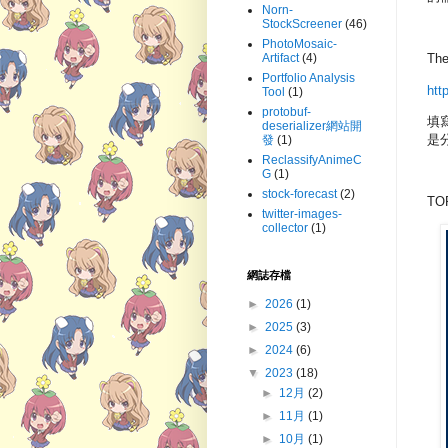
Norn-
StockScreener
(46)
PhotoMosaic-
Artifact
(4)
The
Portfolio Analysis
htt
Tool
(1)
protobuf-
填
deserializer網站開
是
發
(1)
ReclassifyAnimeC
G
(1)
stock-forecast
(2)
TO
twitter-images-
collector
(1)
網誌存檔
►
2026
(1)
►
2025
(3)
►
2024
(6)
▼
2023
(18)
►
12月
(2)
►
11月
(1)
►
10月
(1)