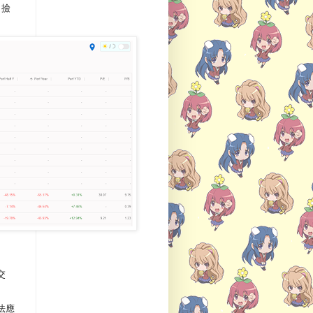
司撿
交
想法應