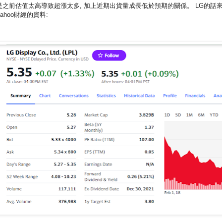
是之前估值太高導致超漲太多, 加上近期出貨量成長低於預期的關係。 LG的話
ahoo財經的資料: