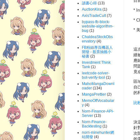
目前
讀書心得
(13)
AuctionKira
(1)
* 
AxisTradeCult
(7)
* 
bypass-fb-block-
website-algorithm-
* 
bug
(1)
ChaldeaStockObs
ervatory
(4)
FB粉絲專頁機器人
這
開發 - 股票抽籤小
續
秘書
(2)
應
Investment Think
問
Tank
(1)
竟
leetcode-solver-
bot-verify-tool
(1)
區
MahoMangaDownl
自
oader
(134)
的
MangaPrettier
(2)
MemoOffVocabular
比較
y
(4)
Norn-Finance-API-
Server
(13)
決
Norn-Finance-
Backtesting
(1)
針
norn-minehunter網
次
站開發
(4)
的需