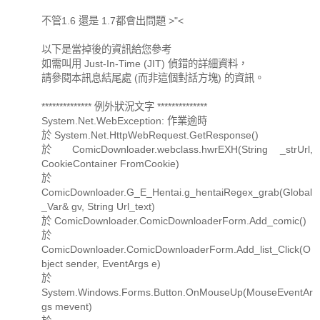
不管1.6 還是 1.7都會出問題 >"<
以下是當掉後的資訊給您參考
如需叫用 Just-In-Time (JIT) 偵錯的詳細資料，
請參閱本訊息結尾處 (而非這個對話方塊) 的資訊。
************** 例外狀況文字 **************
System.Net.WebException: 作業逾時
於 System.Net.HttpWebRequest.GetResponse()
於 ComicDownloader.webclass.hwrEXH(String _strUrl,
CookieContainer FromCookie)
於
ComicDownloader.G_E_Hentai.g_hentaiRegex_grab(Global
_Var& gv, String Url_text)
於 ComicDownloader.ComicDownloaderForm.Add_comic()
於
ComicDownloader.ComicDownloaderForm.Add_list_Click(O
bject sender, EventArgs e)
於
System.Windows.Forms.Button.OnMouseUp(MouseEventAr
gs mevent)