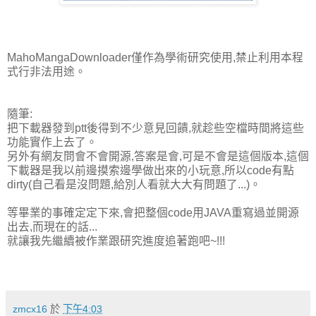
MahoMangaDownloader僅作為學術研究使用,禁止利用本程
式行非法用途。
隨筆:
把下載器發到ptt後得到不少意見回饋,就趁些空檔時間將這些
功能實作上去了。
另外有網友問會不會開源,答案是會,可是不會是這個版本,這個
下載器是我以前邊摸索邊學做出來的小玩意,所以code有點
dirty(自己看是沒問題,給別人看就大大有問題了...)。
等畢業的事確定定下來,會把整個code用JAVA重寫過並開源
出去,而現在的話...
就讓我先繼續被作業跟研究進度追著跑吧~!!!
zmcx16
於
下午4:03