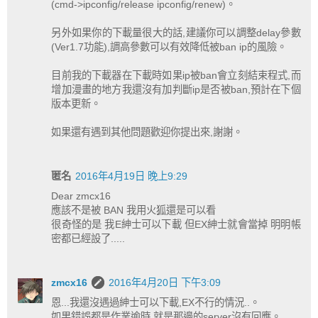
(cmd->ipconfig/release ipconfig/renew)。
另外如果你的下載量很大的話,建議你可以調整delay參數
(Ver1.7功能),調高參數可以有效降低被ban ip的風險。
目前我的下載器在下載時如果ip被ban會立刻結束程式,而
增加漫畫的地方我還沒有加判斷ip是否被ban,預計在下個
版本更新。
如果還有遇到其他問題歡迎你提出來,謝謝。
匿名
2016年4月19日 晚上9:29
Dear zmcx16
應該不是被 BAN 我用火狐還是可以看
很奇怪的是 我E紳士可以下載 但EX紳士就會當掉 明明帳
密都已經設了.....
zmcx16
2016年4月20日 下午3:09
恩...我還沒遇過紳士可以下載,EX不行的情況..。
如果錯誤都是作業逾時,就是那邊的server沒有回應。