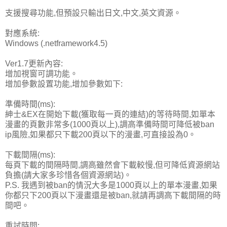
支援搜尋功能,但預設只輸出日文,中文,英文資源。
對應系統:
Windows (.netframework4.5)
Ver1.7更新內容:
增加視窗可調功能。
增加參數設置功能,增加參數如下:
準備時間(ms):
紳士&EX在開始下載(獲取每一頁的連結)的等待時間,如單本
漫畫的頁數非常多(1000頁以上),調高準備時間可降低被ban
ip風險,如果都只下載200頁以下的漫畫,可直接設為0。
下載間隔(ms):
每頁下載的間隔時間,調高雖然會下載較慢,但可降低資源網站
負擔(請大家多珍惜各個資源網站)。
P.S. 我遇到被ban的情況大多是1000頁以上的單本漫畫,如果
你都只下200頁以下漫畫還是被ban,就請再調高下載間隔的時
間吧。
重試時間: