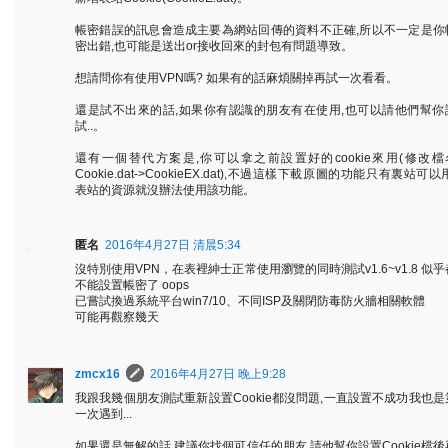
帳密錯誤的訊息會造成主要為網站回傳的資料不正確,所以不一定是你
密出錯,也可能是送出or接收回來的封包有問題導致。
想請問你有使用VPN嗎? 如果有的話麻煩關掉再試一次看看。
還是試不出來的話,如果你有認識的朋友有在使用,也可以請他們幫你
試..。
還有一個替代方案是,你可以拿之前設置好的cookie來用(修改檔
Cookie.dat->CookieEX.dat),不過這樣下載原圖的功能只有裏站可以
表站的資源就沒辦法使用該功能。
匿名
2016年4月27日 清晨5:34
沒特別使用VPN，在表裡紳士正常使用瀏覽的同時測試v1.6~v1.8 似乎
不能設置帳密了 oops
已嘗試換過系統平台win7/10、不同ISP及關閉防毒防火牆相關軟體
可能再觀察幾天
zmcx16
2016年4月27日 晚上9:28
我跟我幾個朋友測試重新設置Cookie都沒問題,一直設置不成功我也是
一次遇到...
如果還是無解的話,建議你找個可信任的朋友,請他幫你設置Cookie檔後