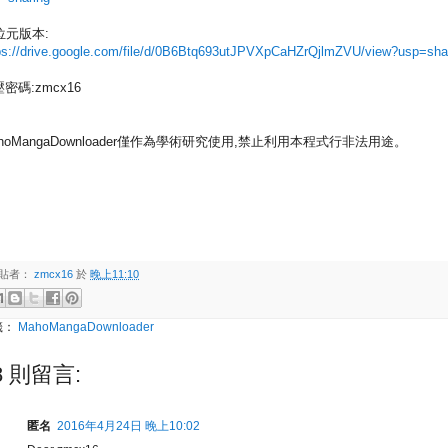
位元版本:
ps://drive.google.com/file/d/0B6Btq693utJPVXpCaHZrQjlmZVU/view?usp=sha
密碼:zmcx16
hoMangaDownloader僅作為學術研究使用,禁止利用本程式行非法用途。
貼者：
zmcx16
於
晚上11:10
籤：
MahoMangaDownloader
8 則留言:
匿名
2016年4月24日 晚上10:02