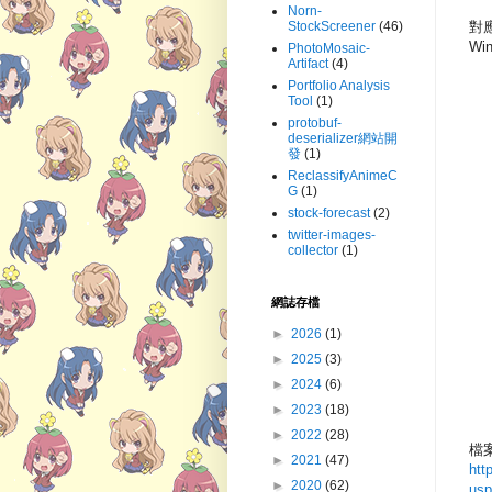
Norn-
對
StockScreener
(46)
Win
PhotoMosaic-
Artifact
(4)
Portfolio Analysis
Tool
(1)
protobuf-
deserializer網站開
發
(1)
ReclassifyAnimeC
G
(1)
stock-forecast
(2)
twitter-images-
collector
(1)
網誌存檔
►
2026
(1)
►
2025
(3)
►
2024
(6)
►
2023
(18)
►
2022
(28)
檔
►
2021
(47)
htt
►
2020
(62)
usp