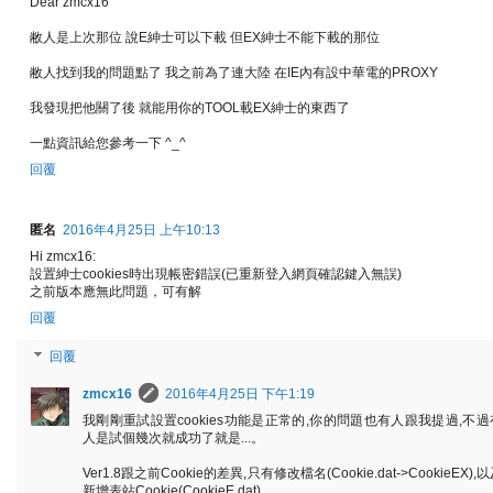
Dear zmcx16
敝人是上次那位 說E紳士可以下載 但EX紳士不能下載的那位
敝人找到我的問題點了 我之前為了連大陸 在IE內有設中華電的PROXY
我發現把他關了後 就能用你的TOOL載EX紳士的東西了
一點資訊給您參考一下 ^_^
回覆
匿名
2016年4月25日 上午10:13
Hi zmcx16:
設置紳士cookies時出現帳密錯誤(已重新登入網頁確認鍵入無誤)
之前版本應無此問題，可有解
回覆
回覆
zmcx16
2016年4月25日 下午1:19
我剛剛重試設置cookies功能是正常的,你的問題也有人跟我提過,不過
人是試個幾次就成功了就是...。
Ver1.8跟之前Cookie的差異,只有修改檔名(Cookie.dat->CookieEX),
新增表站Cookie(CookieE.dat)。