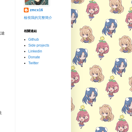
zmcx16
檢視我的完整簡介
相關連結
載途
Github
Side projects
Linkedin
Donate
Twitter
生