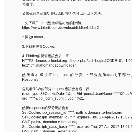
傳給你。
如果你願意多花功夫找原因的話,你可以用以下方法:
1.先下載Fiddler(監控網路封包的軟體)。
https://www.telerik.com/download/fiddler/fiddler2
2.開啟Fiddler。
3.下載器設置Cookie.
4. Fiddler的視窗應該會多一筆:
HTTPS forums.e-hentai.org /index.php?act=Login&CODE=01 1,0
text/html mahomangadownloader:
然後看右邊視窗Inspectors的分頁,上部分是Request,下部分
Response.
分別看RAW的部分,request應該會有這一行:
returntype=8&CookieDate=1&b=d&bt=pone&UserName=****&Pass
ord=****&ipb_login_submit=Login%21
然後response的部分應該會有:
Set-Cookie: ipb_session_id=****; path=/; domain=.e-hentai.org
Set-Cookie: ipb_member_id=****; expires=Thu, 27-Apr-2017 13:07:
GMT; path=/; domain=.e-hentai.org
Set-Cookie: ipb_pass_hash=****; expires=Thu, 27-Apr-2017 13:07:
GMT; path=/; domain=.e-hentai.org