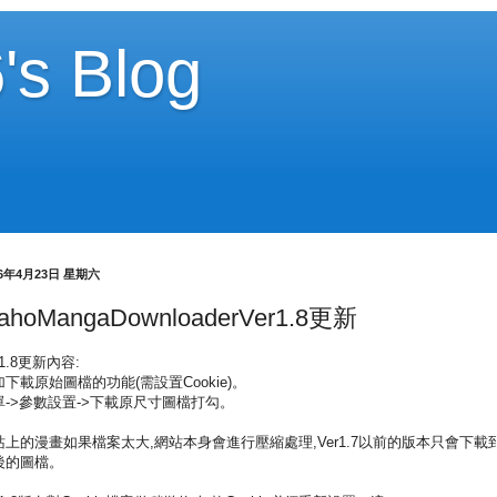
's Blog
16年4月23日 星期六
ahoMangaDownloaderVer1.8更新
r1.8更新內容:
加下載原始圖檔的功能(需設置Cookie)。
單->參數設置->下載原尺寸圖檔打勾。
站上的漫畫如果檔案太大,網站本身會進行壓縮處理,Ver1.7以前的版本只會下載
後的圖檔。