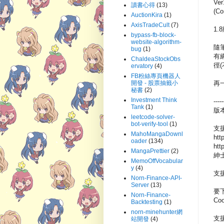
Ve
讀書心得
(13)
(C
AuctionKira
(1)
AxisTradeCult
(7)
1
bypass-fb-block-
website-algorithm-
隨筆
bug
(1)
有
ChaldeaStockObs
徑(
ervatory
(4)
FB粉絲專頁機器人
再
開發 - 股票抽籤小
秘書
(2)
Investment Think
-----
Tank
(1)
版本
leetcode-solver-
bot-verify-tool
(1)
支
MahoMangaDownl
htt
oader
(134)
htt
MangaPrettier
(2)
紳
MemoOffVocabular
y
(4)
支
Norn-Finance-API-
Server
(13)
要下
Norn-Finance-
C
Backtesting
(1)
norn-minehunter網
支
站開發
(4)