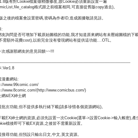
r1.8版有對Cookie檔案做稍微修改,故Cookie必須重新設置一遍
omicList,file_catalog格式跟之前檔案相同,可直接從舊版copy過去)。
.8版之後的檔案會設置密碼,密碼為作者ID,造成困擾敬請見諒。
:
網友詢問是否可增加下載原始圖檔的功能,我才知道原來網站有未壓縮圖檔的下
不需額外花費cost),以前完全沒有發現網站有提供這功能....OTL。
一次感謝那網友的意見回饋~~!!!
----------------------------------------------------------------------------------------------------------
:Ver1.8
援漫畫網站:
p://www.99comic.com/
p://www.8comic.com/(http://www.comicbus.com/)
士網&EX紳士網
援批次功能,但不提供多執行緒下載(請多珍惜各個資源網站)。
載EX紳士網的資源,必須先設置一次Cookie(選單->設置Cookie->輸入帳密),產
ookie檔後即可下載EX資源,之後皆不需重新設置。
援搜尋功能,但預設只輸出日文,中文,英文資源。