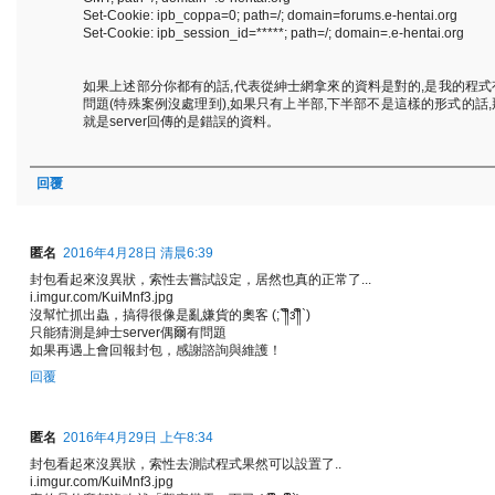
Set-Cookie: ipb_coppa=0; path=/; domain=forums.e-hentai.org
Set-Cookie: ipb_session_id=*****; path=/; domain=.e-hentai.org
如果上述部分你都有的話,代表從紳士網拿來的資料是對的,是我的程式
問題(特殊案例沒處理到),如果只有上半部,下半部不是這樣的形式的話,
就是server回傳的是錯誤的資料。
回覆
匿名
2016年4月28日 清晨6:39
封包看起來沒異狀，索性去嘗試設定，居然也真的正常了...
i.imgur.com/KuiMnf3.jpg
沒幫忙抓出蟲，搞得很像是亂嫌貨的奧客 (;´༎ຶз༎ຶ`)
只能猜測是紳士server偶爾有問題
如果再遇上會回報封包，感謝諮詢與維護！
回覆
匿名
2016年4月29日 上午8:34
封包看起來沒異狀，索性去測試程式果然可以設置了..
i.imgur.com/KuiMnf3.jpg