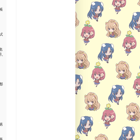
帳
試
名
用,
都
第
再