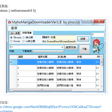
應系統:
dows (.netframework4.5)
案位址:
ps://drive.google.com/file/d/0B6Btq693utJPcmxsVXNCa0kwZTA/view?
=sharing