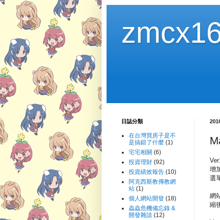
zmcx16
日誌分類
20
在台灣買房子是不
M
是搞錯了什麼
(1)
宅宅相關
(6)
Ve
投資理財
(92)
增
投資績效報告
(10)
選
阿克西斯教傳教網
站
(1)
網
個人網站開發
(18)
縮
蟲蟲危機備忘錄 &
開發雜談
(12)