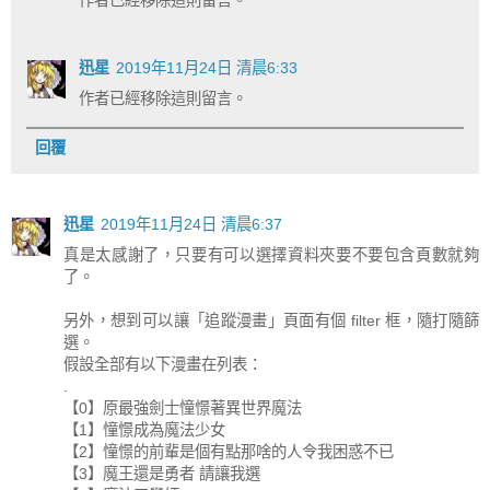
迅星
2019年11月24日 清晨6:33
作者已經移除這則留言。
回覆
迅星
2019年11月24日 清晨6:37
真是太感謝了，只要有可以選擇資料夾要不要包含頁數就夠
了。
另外，想到可以讓「追蹤漫畫」頁面有個 filter 框，隨打隨篩
選。
假設全部有以下漫畫在列表：
.
【0】原最強劍士憧憬著異世界魔法
【1】憧憬成為魔法少女
【2】憧憬的前輩是個有點那啥的人令我困惑不已
【3】魔王還是勇者 請讓我選