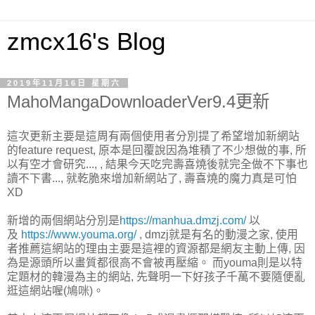
zmcx16's Blog
2019年11月16日 星期六
MahoMangaDownloaderVer9.4更新
這次更新主要是這周有兩個使用者分別提了希望增加新網站
的feature request, 原本是回覆說因為堆積了不少想做的事, 所
以有空才會研究..., , 結果今天吃完壽喜燒後就完全做不下事也
讀不下書..., 就乾脆來增加新網站了, 壽喜燒的魔力真是可怕
XD
新增的兩個網站分別是
https://manhua.dmzj.com/
以
及
https://www.youma.org/
, dmzj就是有名的動漫之家, 使用
者推薦這網站的理由主要是這裡的資源都是網友主動上傳, 因
為是源頭所以畫質都很高不會被再壓縮。 而youma則是以特
定題材的韓漫為主的網站, 先聲明一下好孩子千萬不要隨便亂
逛這網站喔(鳩咪)。