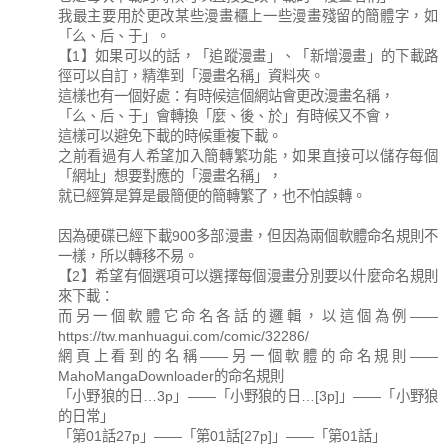
我最主要用於更改某些漫畫櫃上一些漫畫殘留的簡體字，如
「么、后、于」。
【1】如果可以的話，「追蹤漫畫」、「新增漫畫」的下載路
徑可以自訂，精準到「漫畫名稱」資料夾。
這樣也有一個好處：有時候這個網站會更改漫畫名稱，
「么、后、于」會轉換「麼、後、於」有時候又不會，
這樣可以避免下載的時候重複下載。
之前看過有人希望加入簡轉繁功能，如果直接可以儲存每個
「網址」想要對應的「漫畫名稱」，
就已經算是算是最簡便的簡轉繁了，也不怕誤轉。
因為硬碟已經下載900多部漫畫，但因為兩個軟體命名規則不
一樣，所以轉移不易。
【2】希望有個選項可以選擇每個漫畫分別要以什麼命名規則
來下載：
而另一個軟體它命名各話的邏輯，以這個為例——
https://tw.manhuagui.com/comic/32286/
網頁上看到的名稱——另一個軟體的命名規則——
MahoMangaDownloader的命名規則
「小野狼的日…3p」——「小野狼的日…[3p]」——「小野狼
的日常」
「第01話27p」——「第01話[27p]」——「第01話」