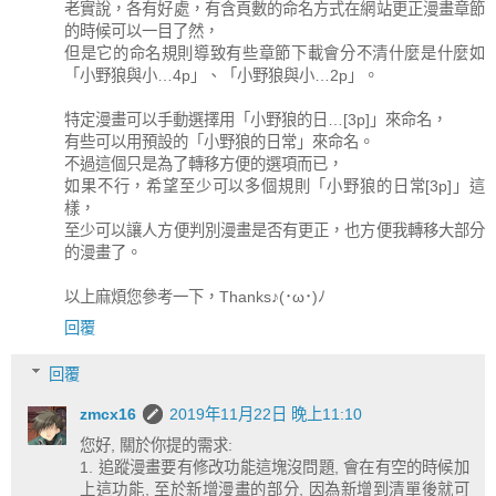
老實說，各有好處，有含頁數的命名方式在網站更正漫畫章節
的時候可以一目了然，
但是它的命名規則導致有些章節下載會分不清什麼是什麼如
「小野狼與小…4p」、「小野狼與小…2p」。
特定漫畫可以手動選擇用「小野狼的日…[3p]」來命名，
有些可以用預設的「小野狼的日常」來命名。
不過這個只是為了轉移方便的選項而已，
如果不行，希望至少可以多個規則「小野狼的日常[3p]」這
樣，
至少可以讓人方便判別漫畫是否有更正，也方便我轉移大部分
的漫畫了。
以上麻煩您參考一下，Thanks♪(･ω･)ﾉ
回覆
回覆
zmcx16
2019年11月22日 晚上11:10
您好, 關於你提的需求:
1. 追蹤漫畫要有修改功能這塊沒問題, 會在有空的時候加
上這功能, 至於新增漫畫的部分, 因為新增到清單後就可