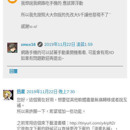
我想說我網路吃手機的 應該算浮動
所以我先按照大大你說的先改大5千讓他發現不了ˋˊ
感謝\o.o/
zmcx16
2019年11月22日 凌晨1:59
網路手機的可以試著手動重開機看看, 可能會有用XD
如果有問題歡迎再提出~
回覆
迅星
2019年11月22日 晚上7:30
您好，這個實在好用，想要從其他軟體盡量無痛轉移或者說互
補。
所以來許願一下，希望增加一些功能。
之前常用這個來下載漫畫櫃：http://tinyurl.com/y4rpft2r
它是每次下載的時候可以直接更改下載的「漫畫名稱」，