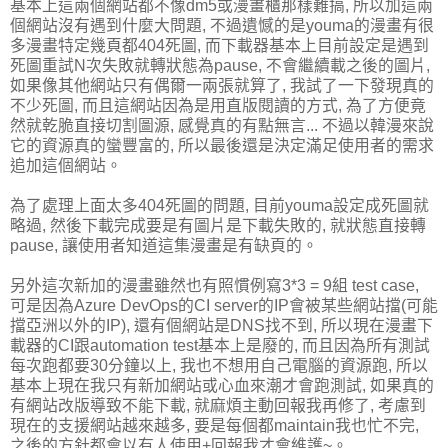
基本上這兩個網站都不像dm5或漫畫櫃那樣難搞, 所以加這兩
個網站沒有遇到什麼大問題, 不過遺憾的是youma的漫畫有很
多漫畫特定幾頁都404死圖, 而下載器基本上目前設定是遇到
死圖重試N次失敗就轉狀態為pause, 不會繼續載之後的圖片,
如果像其他網站只有偶爾一兩張就算了, 我試了一下發現真的
不少死圖, 而且這網站因為是用直版閱讀的方式, 為了方便竟
然就乾脆直接切割圖源, 感覺真的有點無言... 不過以韓漫來說
它的資源真的蠻豐富的, 所以最後還是決定滿足使用者的需求
追加這個網站。
為了處理上面太多404死圖的問題, 目前youma設定成死圖就
略過, 然後下載完成要是有圖片是下載失敗的, 就狀態直接轉
pause, 讓使用者知道這集漫畫是有缺頁的。
另外這次新加的漫畫雖然也有照慣例寫3*3 = 9組 test case,
可是因為Azure DevOps的CI server的IP會被某些網站擋(可能
擋亞洲以外的IP), 還有個網站是DNS找不到, 所以現在漫畫下
載器的CI跟automation test基本上是廢的, 而且因為所有測試
每次跑都要30分鐘以上, 我也不想用自己電腦的資源跑, 所以
基本上現在我只有新加網站或心血來潮才會跑測試, 如果真的
有網站改版導致不能下載, 就麻煩主動回報我再修了, 考慮到
現在的支援網站越來越多, 要是每個都maintain我也忙不完,
之後的方針都會以有人使用+回報我才會維護~。