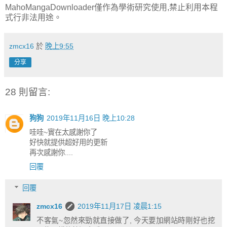
MahoMangaDownloader僅作為學術研究使用,禁止利用本程
式行非法用途。
zmcx16
於
晚上9:55
分享
28 則留言:
狗狗
2019年11月16日 晚上10:28
哇哇~實在太感謝你了
好快就提供超好用的更新
再次感謝你....
回覆
回覆
zmcx16
2019年11月17日 凌晨1:15
不客氣~忽然來勁就直接做了, 今天要加網站時剛好也挖