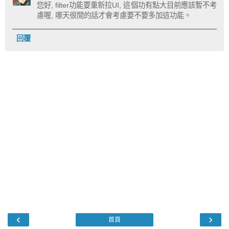
您好, filter功能要重新拉UI, 這個功有點大目前應該暫不考
慮喔, 哪天很閒的話才會考慮要不要多加這功能。
回覆
‹
›
首頁