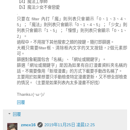
【4】魔法工學師
【5】魔法少女不會戀愛
.
只要在 filter 內打「魔」則列表只會顯示「0、1、3、4、
5」；「魔法」則列表只會顯示「0、1、4、5」；「少女」則
列表只會顯示「1、5」；「憧憬」則列表只會顯示「0、1、
2」。
過程中，不用按下其他搜索之類的按鍵，隨打即篩選。
大概只需要filter框、清除框內文字的叉叉按鈕，2個元素即
可。
篩選對象範圍包含「名稱」、「網址或關鍵字」。
篩選「網址或關鍵字」是因為如果有自訂漫畫資料夾名稱的
話，不需要像用「新增漫畫」的方式下載要手動改名稱了。
主要用於如果想要只手動檢查特定漫畫更新，又不想全部檢查
的情況。（主要是如果列表內太多漫畫不好找）
Thanks♪(･ω･)ﾉ
回覆
回覆
zmcx16
2019年11月25日 凌晨12:25