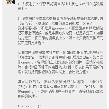
1. 太感謝了，保存自訂漫畫名稱主要也是想用在追蹤漫
畫上。
2. 漫畫櫃的漫畫章節選擇頁面直接就有標每個章節的p數
（灰色字），應該是可以每部漫畫只抓取一次吧？
另外想要p數，不是用在ongoing。而是因為有時候網站
把章節上傳錯誤、或是中間缺少幾頁、或是多幾頁。如果
站方更正，把正確的漫畫放上去，基本上只要看頁數不同
就知道有更正過。
這個問題漫畫櫃蠻常發生的，例如可能把其中1話誤植其
他漫畫27p，當站方更正後頁數可能增減到15p。如果當
作ongoing，會導致無法把錯誤的部分刪掉；當情況相反
時，會把2個不相干的東西湊成1話。所以如果下載的時
候，就能把頁數記錄在資料夾上，會比較方便。
如果可以的話，把命名規則分成2個選項：「第01話
[27p]」用在可能會有這種兩光的網站上；「第01話」用
在ongoing上、或是沒辦法在一個頁面上直接抓取各章節
頁數的網站。
Thanks♪(･ω･)ﾉ