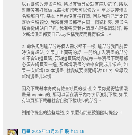
以右鍵修改漫畫名稱, 所以其實等於就有這功能了, 所以
暫時沒有打算做成每次新增都可以修改。 至於要連漫畫
名稱都自訂, 基本上目前沒有這打算, 因為我自己是比較
喜歡名稱預設, 我所有漫畫都存在同一個資料夾, 漫畫名
稱會從網站自己抓, 我有需要我在清單右鍵編輯就好, 每
次新增漫畫都要自己key名稱我反而覺得麻煩...。
2. 命名規則這部分每個人需求都不一樣, 這部分我目前暫
時沒有想法, 如果加上頁碼的話, 一開始加入漫畫的部分
並不會知道頁碼, 要知道頁碼就變成每一集漫畫下載器都
必須去網頁看一遍, 那新增漫畫的效率會變成非常差, 如
果一次新增100本漫畫, 就變成要瀏覽網站101次, 會導致
新增漫畫非常慢。
因為下載器本身就有檢查缺頁的機制, 如果你覺得這個漫
畫是ongoing的, 那可以留在清單內每次都強制下載, 如果
有缺頁那下載器就會自動下載缺少的部分。
謝謝你提出的這些建議, 如果還有問題歡迎隨時提出~。
迅星
2019年11月23日 晚上11:18