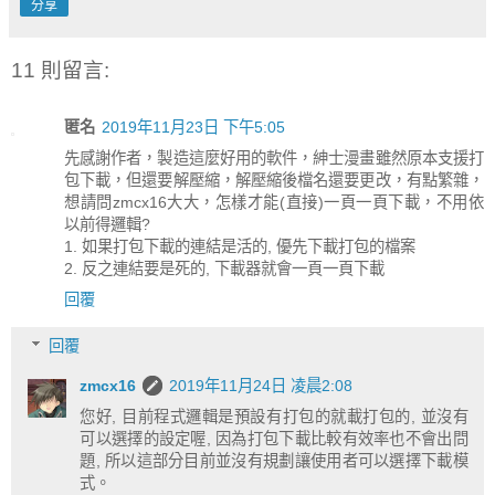
分享
11 則留言:
匿名
2019年11月23日 下午5:05
先感謝作者，製造這麼好用的軟件，紳士漫畫雖然原本支援打
包下載，但還要解壓縮，解壓縮後檔名還要更改，有點繁雜，
想請問zmcx16大大，怎樣才能(直接)一頁一頁下載，不用依
以前得邏輯?
1. 如果打包下載的連結是活的, 優先下載打包的檔案
2. 反之連結要是死的, 下載器就會一頁一頁下載
回覆
回覆
zmcx16
2019年11月24日 凌晨2:08
您好, 目前程式邏輯是預設有打包的就載打包的, 並沒有
可以選擇的設定喔, 因為打包下載比較有效率也不會出問
題, 所以這部分目前並沒有規劃讓使用者可以選擇下載模
式。