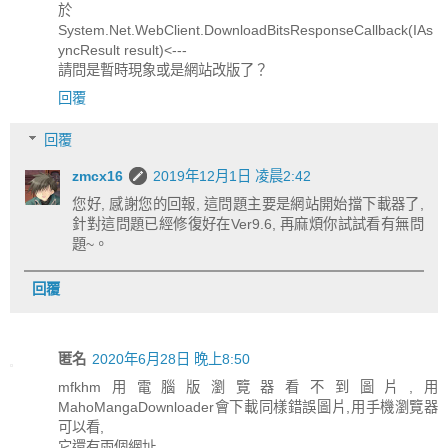
於
System.Net.WebClient.DownloadBitsResponseCallback(IAs
yncResult result)<---
請問是暫時現象或是網站改版了？
回覆
回覆
zmcx16
2019年12月1日 凌晨2:42
您好, 感謝您的回報, 這問題主要是網站開始擋下載器了,
針對這問題已經修復好在Ver9.6, 再麻煩你試試看有無問
題~。
回覆
匿名
2020年6月28日 晚上8:50
mfkhm用電腦版瀏覽器看不到圖片,用
MahoMangaDownloader會下載同樣錯誤圖片,用手機瀏覽器
可以看,
它還有兩個網址