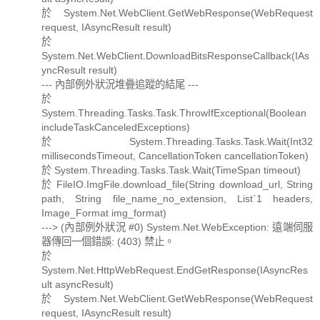
於 System.Net.WebClient.GetWebResponse(WebRequest
request, IAsyncResult result)
於
System.Net.WebClient.DownloadBitsResponseCallback(IAs
yncResult result)
--- 內部例外狀況堆疊追蹤的結尾 ---
於
System.Threading.Tasks.Task.ThrowIfExceptional(Boolean
includeTaskCanceledExceptions)
於 System.Threading.Tasks.Task.Wait(Int32
millisecondsTimeout, CancellationToken cancellationToken)
於 System.Threading.Tasks.Task.Wait(TimeSpan timeout)
於 FileIO.ImgFile.download_file(String download_url, String
path, String file_name_no_extension, List`1 headers,
Image_Format img_format)
---> (內部例外狀況 #0) System.Net.WebException: 遠端伺服
器傳回一個錯誤: (403) 禁止。
於
System.Net.HttpWebRequest.EndGetResponse(IAsyncRes
ult asyncResult)
於 System.Net.WebClient.GetWebResponse(WebRequest
request, IAsyncResult result)