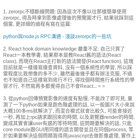
1. zerorpc不穩斷線問題: 因為這次不像以往那樣簡單使用
zerorpc, 得及時拿到影像處理後的預覽圖才行, 結果就踩到這
個雷, 更詳細的過程有寫在這篇:
python與node.js RPC溝通 - 淺談zerorpc的一些坑
2. React hook domain knowledge 嚴重不足: 自己只買了
React一本教學書, 結果那本是教React舊的語法(React
class), 而現在React主打新的語法開發(React function), 這塊
目前就是一樣邊寫邊查資料, 沒有一個系統性的學習, 所以踩
雷程度比我想像的多不少, 雖然最後幾乎都有辦法克服, 不過
也不知道自己這樣寫到底行不行, 得找個時間進行系統性的學
習才行, 不然寫再多都覺得自己不會React... = =
3. 從python回傳預覽影像的速度有點慢, 不能改了即可見, 量
測了一下python如果是跑色階處理的話, 以一般圖片大小來說
大概100多ms就解決了, 而混合模式就會比較久, 可能會接近
一秒, 再加上rpc請求跟回來的時間, 以及瀏覽器render的時間,
變成其實會讓user有感的等待時間, 這問題要解決的話, 只能
core module跟GUI用同樣的語言開發並且在同個process, 等
於如果要解決這個問題我得用javascript去做影像處理, 實作上