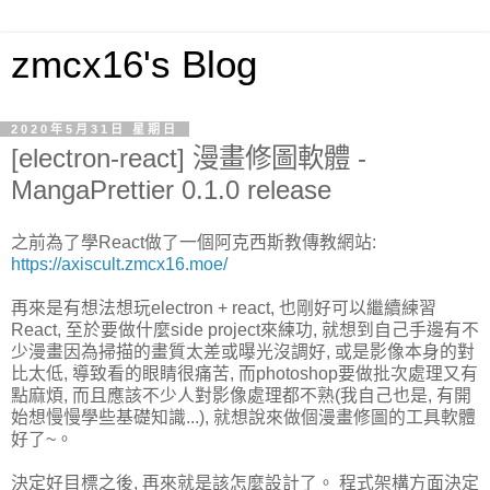
zmcx16's Blog
2020年5月31日 星期日
[electron-react] 漫畫修圖軟體 -
MangaPrettier 0.1.0 release
之前為了學React做了一個阿克西斯教傳教網站:
https://axiscult.zmcx16.moe/
再來是有想法想玩electron + react, 也剛好可以繼續練習
React, 至於要做什麼side project來練功, 就想到自己手邊有不
少漫畫因為掃描的畫質太差或曝光沒調好, 或是影像本身的對
比太低, 導致看的眼睛很痛苦, 而photoshop要做批次處理又有
點麻煩, 而且應該不少人對影像處理都不熟(我自己也是, 有開
始想慢慢學些基礎知識...), 就想說來做個漫畫修圖的工具軟體
好了~。
決定好目標之後, 再來就是該怎麼設計了。 程式架構方面決定