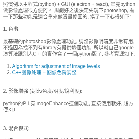
照慣例以主程式(python) + GUI (electron + react), 畢竟python
做影像處理很方便阿。 規劃好之後決定先玩下photoshop, 看
一下那些功能是適合拿來做漫畫修圖的, 摸了一下心得如下:
1. 色階:
最基礎的photoshop影像處理功能, 調整影像明暗度非常有用,
不過因為找不到有library有提供這個功能, 所以就自己google
演算法跟別人C++的實作寫了一個python版了, 參考資源如下:
1.
Algorithm for adjustment of image levels
2.
C++图像处理 -- 图像色阶调整
2. 影像增強 (對比/色度/明度/銳利度):
python的PIL有ImageEnhance這個功能, 直接使用就好, 超方
便XD
3. 混合模式: