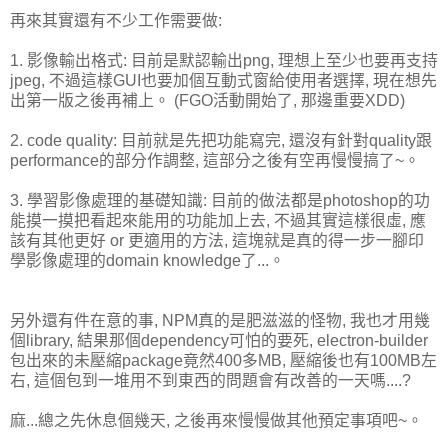
再來其實還有不少工作需要做:
1. 影像輸出格式: 目前是默認輸出png, 理想上至少也要再支持
jpeg, 不過這樣GUI也要加個互動式窗給使用者選擇, 現在想先
出第一版之後再補上。 (FGO活動開始了, 那邊重要XDD)
2. code quality: 目前就是先把功能寫完, 還沒有針對quality跟
performance的部分作調整, 這部分之後有空再慢慢搞了~。
3. 學習影像處理的基礎知識: 目前的做法都是photoshop的功
能摸一摸把看起來能用的功能加上去, 不過其實這樣很虛, 應
該有其他更好 or 更適用的方法, 這塊就是真的得一步一腳印
學影像處理的domain knowledge了...。
另外還有件在意的事, NPM真的是肥滋滋的怪物, 我也才用幾
個library, 結果那個dependency可怕的要死, electron-builder
包出來的未壓縮package竟然400多MB, 壓縮後也有100MB左
右, 這個包到一堆用不到東西的問題會有改善的一天嗎....?
麻...總之先休息個幾天, 之後再來慢慢做其他預定事項吧~。