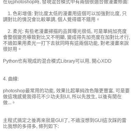
在玩photoshop時, 發現混合模式中有兩個很適合做漫畫修圖:
1. 色彩增值: 對比度太低的漫畫用這個可以加強對比度, 只
調對比的情況會比較單調, 個人覺得還不錯用。
2. 柔光: 有些老漫畫掃描的品質曝光很低, 可是單純加亮度
會整個變亮導致對比又不明顯, 變成得先加亮度在加對比才行,
不過如果用柔光一打下去就同時有這兩個功能, 對老漫畫來說
很好用。
Python也有現成的混合模式Library可以用, 開心XDD
4. 曲線:
photoshop最常用的功能, 效果比起單純改色階更豐富, 可是要
做這塊感覺我得花不少功夫刻UI, 所以先放生, 以後有閒在
做...。
主程式搞定之後再來就是GUI了, 不過沒想到GUI這次踩的雷
比我想的多得多, 條列如下: