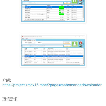
介紹:
https://project.zmcx16.moe/?page=mahomangadownloader
環境需求