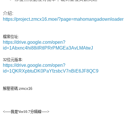
介紹:
https://project.zmcx16.moe/?page=mahomangadownloader
檔案位址:
https://drive.google.com/open?
id=1Abxnc4hi88iIRtlPRrPMGEa3AvLMAtwJ
32位元版本:
https://drive.google.com/open?
id=1QKRXpbtuDK0PaYfzsbcV7nBiE6JF8QC9
解壓密碼:zmcx16
<-----我是Ver10.7分隔線----->