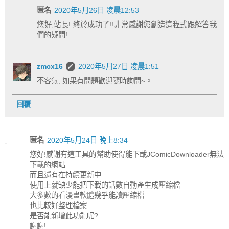
匿名
2020年5月26日 凌晨12:53
您好,站長! 終於成功了!!非常感謝您創造這程式跟解答我
們的疑問!
zmcx16
2020年5月27日 凌晨1:51
不客氣, 如果有問題歡迎隨時詢問~。
回覆
匿名
2020年5月24日 晚上8:34
您好!感謝有這工具的幫助使得能下載JComicDownloader無法
下載的網站
而且還有在持續更新中
使用上就缺少能把下載的話數自動產生成壓縮檔
大多數的看漫畫軟體幾乎能讀壓縮檔
也比較好整理檔案
是否能新增此功能呢?
謝謝!