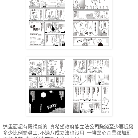
這畫面超有既視感的, 真希望政府能立法公司賺錢至少要提撥
多少比例給員工, 不過八成立法也沒用, 一堆黑心企業都加班