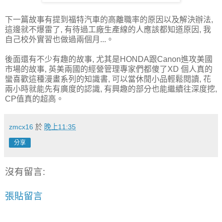
下一篇故事有提到福特汽車的高離職率的原因以及解決辦法,
這邊就不爆雷了, 有待過工廠生產線的人應該都知道原因, 我
自己校外實習也做過兩個月...。
後面還有不少有趣的故事, 尤其是HONDA跟Canon進攻美國
市場的故事, 英美兩國的經營管理專家們都傻了XD 個人真的
蠻喜歡這種漫畫系列的知識書, 可以當休閒小品輕鬆閱讀, 花
兩小時就能先有廣度的認識, 有興趣的部分也能繼續往深度挖,
CP值真的超高。
zmcx16
於
晚上11:35
分享
沒有留言:
張貼留言