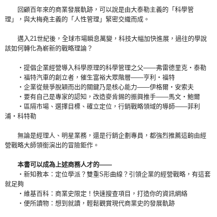
回顧百年來的商業發展軌跡，可以說是由大泰勒主義的「科學管
理」，與大梅堯主義的「人性管理」緊密交織而成。
邁入21世紀後，全球市場瞬息萬變，科技大幅加快進展，過往的學說
該如何轉化為嶄新的戰略理論？
・提倡企業經營導入科學原理的科學管理之父——弗雷德里克・泰勒
・福特汽車的創立者，催生富裕大眾階層——亨利・福特
・企業從競爭脫穎而出的關鍵乃是核心能力——伊格爾・安索夫
・要有自己是專家的認知，改造麥肯錫的振興推手——馬文・鮑爾
・區隔市場、選擇目標、確立定位，行銷戰略領域的導師——菲利
浦・科特勒
無論是經理人、明星業務，還是行銷企劃專員，都強烈推薦這齣由經
營戰略大師領銜演出的冒險鉅作。
本書可以成為上述商務人才的——
・新知教本：定位學派？雙重S形曲線？引領企業的經營戰略，有這套
就足夠
・維基百科：商業史限定！快速搜查項目，打造你的資訊網絡
・便所讀物：想到就讀，輕鬆觀賞現代商業史的發展軌跡