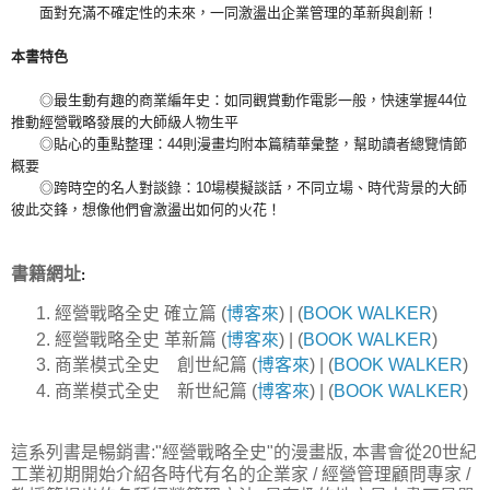
面對充滿不確定性的未來，一同激盪出企業管理的革新與創新！
本書特色
◎最生動有趣的商業編年史：如同觀賞動作電影一般，快速掌握44位
推動經營戰略發展的大師級人物生平
◎貼心的重點整理：44則漫畫均附本篇精華彙整，幫助讀者總覽情節
概要
◎跨時空的名人對談錄：10場模擬談話，不同立場、時代背景的大師
彼此交鋒，想像他們會激盪出如何的火花！
書籍網址
:
經營戰略全史 確立篇 (
博客來
) | (
BOOK WALKER
)
經營戰略全史 革新篇 (
博客來
) | (
BOOK WALKER
)
商業模式全史 創世紀篇 (
博客來
) | (
BOOK WALKER
)
商業模式全史 新世紀篇 (
博客來
) | (
BOOK WALKER
)
這系列書是暢銷書:"經營戰略全史"的漫畫版, 本書會從20世紀
工業初期開始介紹各時代有名的企業家 / 經營管理顧問專家 /