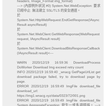
headers, Image_Format img_format)
---> (內部例外狀況 #0) System.Net.WebException: 要求
已經中止: 無法建立 SSL/TLS 的安全通道。
於
System.Net.HttpWebRequest.EndGetResponse(IAsync
Result asyncResult)
於
System.Net.WebClient.GetWebResponse(WebRequest
request, IAsyncResult result)
於
System.Net.WebClient.DownloadBitsResponseCallback
(IAsyncResult result)<---
WARN 2020/12/19 16:59:36 DownloadProcess
DoWorker Download Img exceed retry count
INFO 2020/12/19 16:59:40 _wnacg GetPageUrlList get
download package failed, try to download page by
page.
ERROR 2020/12/19 16:59:49 ImgFile download_file
download_url:
https://img1.wnacg.xyz/data/0323/72/001.png
ERROR 2020/12/19 16:59:49 ImgFile download_file
System.AggregateException: 發生一或多項錯誤。 --->