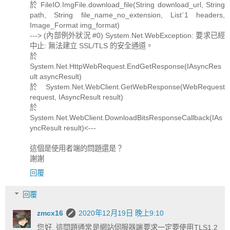
於 FileIO.ImgFile.download_file(String download_url, String
path, String file_name_no_extension, List`1 headers,
Image_Format img_format)
---> (內部例外狀況 #0) System.Net.WebException: 要求已經
中止: 無法建立 SSL/TLS 的安全通道。
於
System.Net.HttpWebRequest.EndGetResponse(IAsyncRes
ult asyncResult)
於 System.Net.WebClient.GetWebResponse(WebRequest
request, IAsyncResult result)
於
System.Net.WebClient.DownloadBitsResponseCallback(IAs
yncResult result)<---
這個是使用者端的問題還是？
謝謝
回覆
回覆
zmcx16
2020年12月19日 晚上9:10
您好, 這問題通常是網站伺服器端要求一定要使用TLS1.2