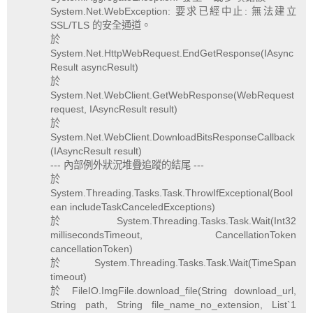
System.Net.WebException: 要求已經中止: 無法建立
SSL/TLS 的安全通道。
於
System.Net.HttpWebRequest.EndGetResponse(IAsync
Result asyncResult)
於
System.Net.WebClient.GetWebResponse(WebRequest
request, IAsyncResult result)
於
System.Net.WebClient.DownloadBitsResponseCallback
(IAsyncResult result)
--- 內部例外狀況堆疊追蹤的結尾 ---
於
System.Threading.Tasks.Task.ThrowIfExceptional(Bool
ean includeTaskCanceledExceptions)
於 System.Threading.Tasks.Task.Wait(Int32
millisecondsTimeout, CancellationToken
cancellationToken)
於 System.Threading.Tasks.Task.Wait(TimeSpan
timeout)
於 FileIO.ImgFile.download_file(String download_url,
String path, String file_name_no_extension, List`1