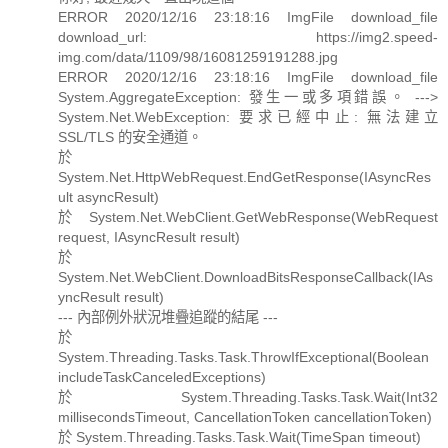
ERROR 2020/12/16 23:18:16 ImgFile download_file
download_url: https://img2.speed-
img.com/data/1109/98/16081259191288.jpg
ERROR 2020/12/16 23:18:16 ImgFile download_file
System.AggregateException: 發生一或多項錯誤。 --->
System.Net.WebException: 要求已經中止: 無法建立
SSL/TLS 的安全通道。
於
System.Net.HttpWebRequest.EndGetResponse(IAsyncRes
ult asyncResult)
於 System.Net.WebClient.GetWebResponse(WebRequest
request, IAsyncResult result)
於
System.Net.WebClient.DownloadBitsResponseCallback(IAs
yncResult result)
--- 內部例外狀況堆疊追蹤的結尾 ---
於
System.Threading.Tasks.Task.ThrowIfExceptional(Boolean
includeTaskCanceledExceptions)
於 System.Threading.Tasks.Task.Wait(Int32
millisecondsTimeout, CancellationToken cancellationToken)
於 System.Threading.Tasks.Task.Wait(TimeSpan timeout)