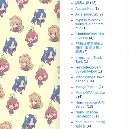
讀書心得
(13)
AuctionKira
(1)
AxisTradeCult
(7)
bypass-fb-block-
website-algorithm-
bug
(1)
ChaldeaStockObs
ervatory
(4)
FB粉絲專頁機器人
開發 - 股票抽籤小
秘書
(2)
Investment Think
Tank
(1)
leetcode-solver-
bot-verify-tool
(1)
MahoMangaDownl
oader
(134)
MangaPrettier
(2)
MemoOffVocabular
y
(4)
Norn-Finance-API-
Server
(13)
Norn-Finance-
Backtesting
(1)
norn-minehunter網
站開發
(4)