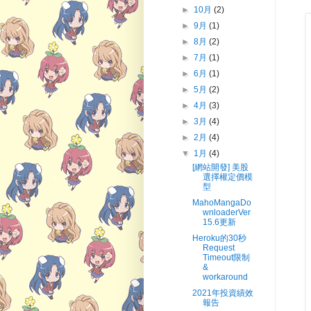
►
10月
(2)
►
9月
(1)
►
8月
(2)
►
7月
(1)
►
6月
(1)
►
5月
(2)
►
4月
(3)
►
3月
(4)
►
2月
(4)
▼
1月
(4)
[網站開發] 美股
選擇權定價模
型
MahoMangaDo
wnloaderVer
15.6更新
Heroku的30秒
Request
Timeout限制
&
workaround
2021年投資績效
報告