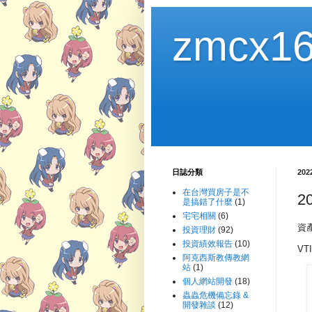
zmcx16
日誌分類
20
在台灣買房子是不
2
是搞錯了什麼
(1)
宅宅相關
(6)
資產
投資理財
(92)
投資績效報告
(10)
VTI
阿克西斯教傳教網
站
(1)
個人網站開發
(18)
蟲蟲危機備忘錄 &
開發雜談
(12)