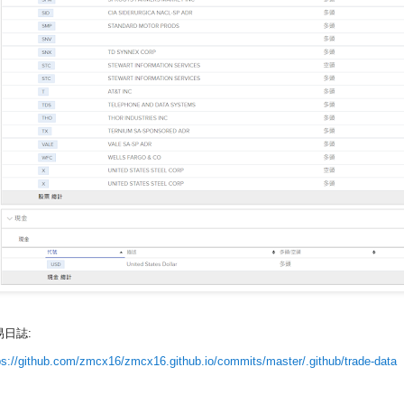
易日誌:
ps://github.com/zmcx16/zmcx16.github.io/commits/master/.github/trade-data