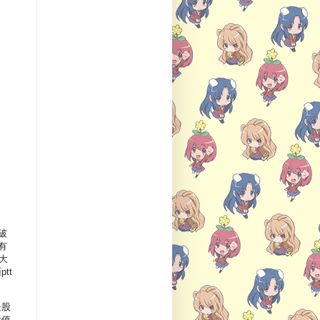
破
有
大
tt
長股
值,