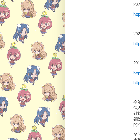
20
htt
20
htt
20
htt
htt
今
個
針
報
的2
至
跟