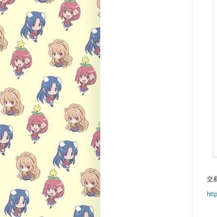
交
htt