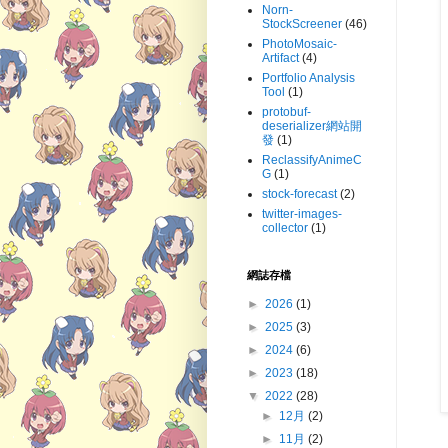
Norn-
StockScreener
(46)
PhotoMosaic-
Artifact
(4)
Portfolio Analysis
Tool
(1)
protobuf-
deserializer網站開
發
(1)
ReclassifyAnimeC
G
(1)
stock-forecast
(2)
twitter-images-
collector
(1)
網誌存檔
►
2026
(1)
►
2025
(3)
►
2024
(6)
►
2023
(18)
▼
2022
(28)
►
12月
(2)
►
11月
(2)