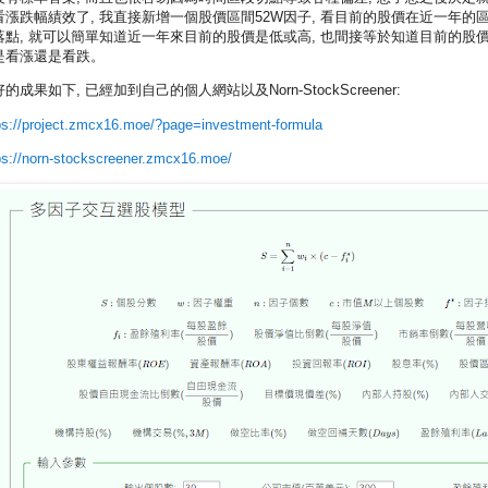
看漲跌幅績效了, 我直接新增一個股價區間52W因子, 看目前的股價在近一年的
落點, 就可以簡單知道近一年來目前的股價是低或高, 也間接等於知道目前的股
是看漲還是看跌。
的成果如下, 已經加到自己的個人網站以及Norn-StockScreener:
ps://project.zmcx16.moe/?page=investment-formula
ps://norn-stockscreener.zmcx16.moe/