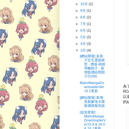
►
10月
(2)
►
9月
(1)
►
8月
(2)
►
7月
(1)
►
6月
(1)
►
5月
(2)
►
4月
(3)
▼
3月
(4)
[網站開發] 多因
子交互選股模
型 - 價值-績效
乖離因子 - 新
增股價區間因
子(52W)
MahoMangaDo
為
wnloaderVer
16.2更新
R
以
[網站開發] 新增
美股蒙地卡羅
的
股價模擬頁面
[追加更新]
MahoManga
DownloaderV
er15.9 & 16.0
& 16.1更新