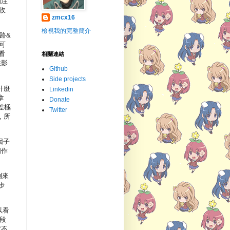
關注
收
zmcx16
檢視我的完整簡介
路&
可
看
相關連結
性影
Github
Side projects
什麼
Linkedin
拿
Donate
差極
Twitter
 所
。
因子
相作
例來
步
以看
區段
就不