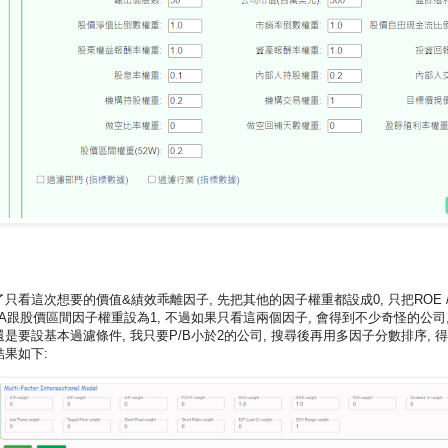
了只看這次想要的價值&績效乖離因子, 先把其他的因子權重都設成0, 只把ROE 
OA跟股價區間因子權重設為1, 不過如果只看這兩個因子, 會得到不少奇怪的公司,
還是要設基本過濾條件, 我只要P/B小於2的公司, 搜尋後再用多因子分數排序, 
結果如下: