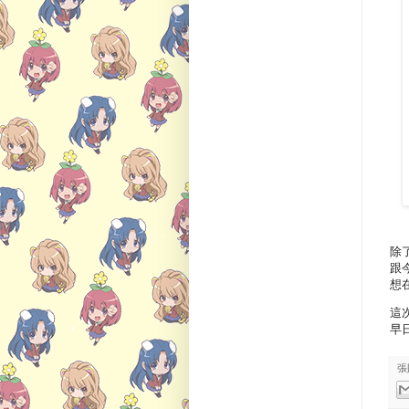
除
跟
想
這
早
張