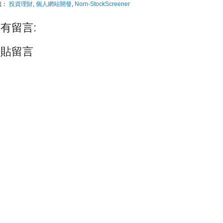
籤：
投資理財
,
個人網站開發
,
Norn-StockScreener
有留言:
張貼留言