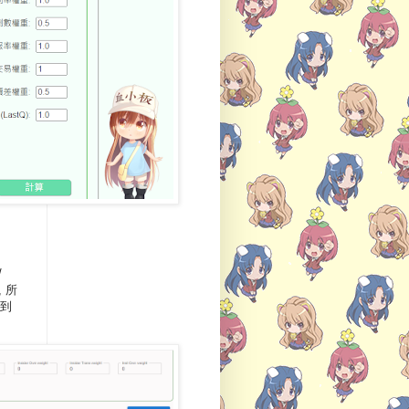
/
 所
得到