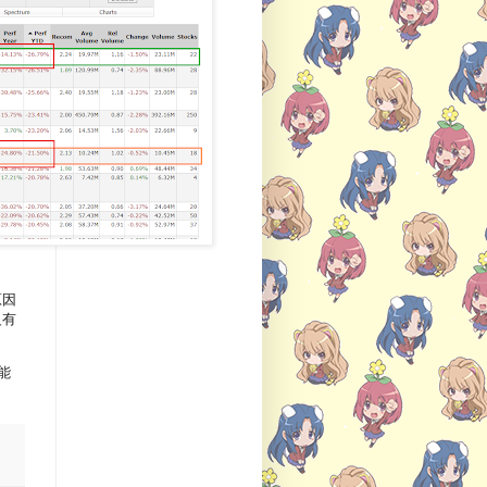
原因
沒有
能