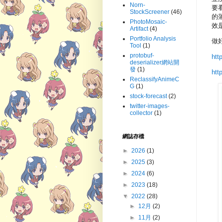
Norn-
要
StockScreener
(46)
的
PhotoMosaic-
效
Artifact
(4)
Portfolio Analysis
做好
Tool
(1)
protobuf-
htt
deserializer網站開
發
(1)
htt
ReclassifyAnimeC
G
(1)
stock-forecast
(2)
twitter-images-
collector
(1)
網誌存檔
►
2026
(1)
►
2025
(3)
►
2024
(6)
►
2023
(18)
▼
2022
(28)
►
12月
(2)
►
11月
(2)