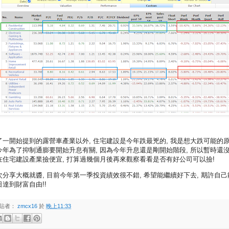
了一開始提到的露營車產業以外, 住宅建設是今年跌最兇的, 我是想大跌可能的
今年為了抑制通膨要開始升息有關, 因為今年升息還是剛開始階段, 所以暫時還
在住宅建設產業撿便宜, 打算過幾個月後再來觀察看看是否有好公司可以撿!
次分享大概就醬, 目前今年第一季投資績效很不錯, 希望能繼續好下去, 期許自己
日達到財富自由!!
貼者：
zmcx16
於
晚上11:33