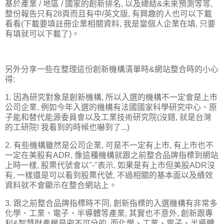
基於產業 / 地區 / 國家的創新排名, 以及總結&未來預測等等,
整份報告只有28頁而且有中/英文版, 有興趣的人也可以下載
看看(下載要填註冊企業相關資料, 我是當個人企業在填, 只要
有填就可以下載了)。
另外分享一些在整理這份創新機構清單時&網站整合時的小心
得:
1. 因為研究對象是創新機構, 所以入選的機構不一定會是上市
公司企業, 例如今年入選的機構有法國國家科學研究中心、原
子能和替代能源委員會以及工業技術研究院(沒錯, 就是台灣
的工研院! 我看到的時候也嚇到了...)
2. 有些機構雖然是公司企業, 可是不一定有上市, 有上市也不
一定在美股有ADR, 像這種機構就跟之前整合品牌指標到網站
上時一樣, 股票代號會以"-"表示, 如果是有上市但美股ADR沒
有, 一樣還是可以看到股票代號, 不過相關的基本面以及績效
資料就不會顯示在整合網站上。
3. 跟之前整合品牌指標時不同, 創新指標的入選機構有非常多
化學、工業、電子、半導體等產業, 其實也不意外, 創新跟專
利&智慧財產權是密不可分的, 而化學、工業、電子、半導體