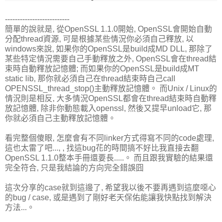
--------------------------
簡單的說就是, 從OpenSSL 1.1.0開始, OpenSSL會開始自動
分配thread資源, 可是根據某些情況你必須自己釋放, 以
windows來說, 如果你的OpenSSL是build成MD DLL, 那除了
某些特定情況需要自己手動釋放之外, OpenSSL會在thread結
束時自動釋放記憶體; 而如果你的OpenSSL是build成MT
static lib, 那你就必須自己在thread結束時自己call
OPENSSL_thread_stop()主動釋放記憶體。 而Unix / Linux的
情況則是相反, 大多情況OpenSSL都會在thread結束時自動釋
放記憶體, 除非你動態載入openssl, 然後又提早unload它, 那
你就必須自己主動釋放記憶體。
看完整個傻眼, 怎麼會有不同linker方式得寫不同的code處理,
這也太雷了吧..., , 找這bug花的時間搞不好比我直接去翻
OpenSSL 1.1.0整本手冊還要長.....。 而且跟我實驗的結果還
完全符合, 只是我結論的方向完全錯誤囧
這次分享的case就到這邊了, 希望我以後不要再遇到這麼噁心
的bug / case, 或是遇到了剛好老天保佑能讓我快點找到解決
方法...。