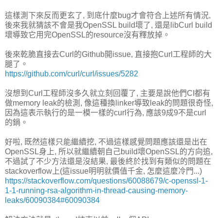
這樣測下來反而更玄了, 到底什麼bug才會符合上述所有情況,
後來我就猜該不會是我OpenSSL build壞了, 還是libCurl build
壞導致它用完OpenSSL的resource沒有釋放掉。
後來乾脆直接去Curl的Github開issue, 直接抱Curl工程師的大
腿了。
https://github.com/curl/curl/issues/5282
沒想到Curl工程師沒多久就立刻回覆了, 主要是說他們CI都有
做memory leak的檢測, 像這種換linker導致leak的問題很奇怪,
因為這表示執行的是一模一樣的curl行為, 應該9成9不是curl
的鍋。
好啦, 既然這樣只能繼續挖, 不過這樣感覺問題應該還是出在
OpenSSL身上, 所以就繼續朝自己build壞OpenSSL的方向追,
不過試了不少方法還是沒結果, 最後終於找到有類似的問題在
stackoverflow上(這issue明明就價值千金, 怎麼這麼冷門...)
https://stackoverflow.com/questions/60088679/c-openssl-1-
1-1-running-rsa-algorithm-in-thread-causing-memory-
leaks/60090384#60090384