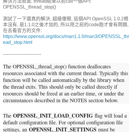
解決方法就是, thread結束以前call一個API:
OPENSSL_thread_stop()
測試了一下還真的解決, 超級傻眼, 這個API OpenSSL 1.0.2根
本沒有, 是1.1.0之後才加的, 所以用之前的code跑才會有問題,
在去看官方的文件:
https://www.openssl.org/docs/man1.1.0/man3/OPENSSL_thr
ead_stop.html
--------------------------
The OPENSSL_thread_stop() function deallocates
resources associated with the current thread. Typically this
function will be called automatically by the library when
the thread exits. This should only be called directly if
resources should be freed at an earlier time, or under the
circumstances described in the NOTES section below.
OPENSSL_INIT_LOAD_CONFIG
The
flag will load a
default configuration file. For optional configuration file
OPENSSL_INIT_SETTINGS
settings, an
must be