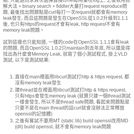
點, 只能退而求其次選擇直接印heap用量在log上, 之後就用註
解大法 + binary search + fiddler大量打request reproduce問
題, 最後找出問題點是curl每打一次request就都會有memory
leak發生, 而且這問題是發生在OpenSSL從1.0.2升級到1.1.1
後, 也只有https的request才會有leak, http request不會有
memory leak問題。
試到這邊也只能知道, 一樣的code在OpenSSL 1.1.1會有leak
的問題, 而且OpenSSL 1.0.2只maintain到去年底, 所以還是得
找出為什麼會Memory Leak, 就寫了個小測試程式, 掛上VLD
測試, 以下是測試結果:
直接在main裡面用libcurl測試打http & https request, 都
沒有memory leak發生
建thread並在裡面用libcurl測試打http & https request,
只有https會發生memory leak (就算只建一個thread測試
一樣會發生, 所以不是thread safe問題, 看起來問題點是
只要不是在main thread的話curl就會沒辦法正常釋放
openssl的記憶體)
之後有嘗試不要用MT (static lib) build openssl改用MD
(dll) build openssl, 就不會有memory leak問題