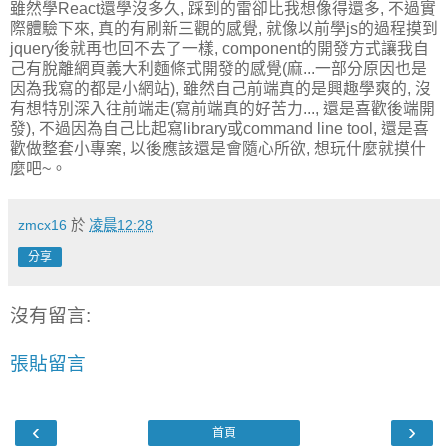
雖然學React還學沒多久, 踩到的雷卻比我想像得還多, 不過實
際體驗下來, 真的有刷新三觀的感覺, 就像以前學js的過程摸到
jquery後就再也回不去了一樣, component的開發方式讓我自
己有脫離網頁義大利麵條式開發的感覺(麻...一部分原因也是
因為我寫的都是小網站), 雖然自己前端真的是興趣學爽的, 沒
有想特別深入往前端走(寫前端真的好苦力..., 還是喜歡後端開
發), 不過因為自己比起寫library或command line tool, 還是喜
歡做整套小專案, 以後應該還是會隨心所欲, 想玩什麼就摸什
麼吧~。
zmcx16
於
凌晨12:28
分享
沒有留言:
張貼留言
‹
›
首頁