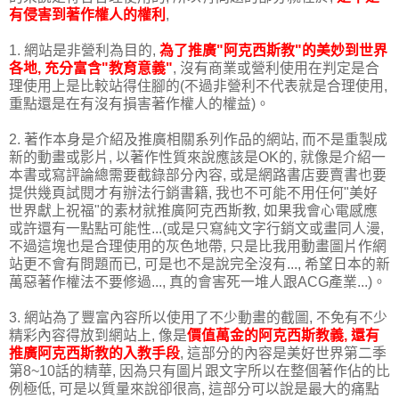
有侵害到著作權人的權利
,
1. 網站是非營利為目的,
為了推廣"阿克西斯教"的美妙到世界
各地, 充分富含"教育意義"
, 沒有商業或營利使用在判定是合
理使用上是比較站得住腳的(不過非營利不代表就是合理使用,
重點還是在有沒有損害著作權人的權益)。
2. 著作本身是介紹及推廣相關系列作品的網站, 而不是重製成
新的動畫或影片, 以著作性質來說應該是OK的, 就像是介紹一
本書或寫評論總需要截錄部分內容, 或是網路書店要賣書也要
提供幾頁試閱才有辦法行銷書籍, 我也不可能不用任何"美好
世界獻上祝福"的素材就推廣阿克西斯教, 如果我會心電感應
或許還有一點點可能性...(或是只寫純文字行銷文或畫同人漫,
不過這塊也是合理使用的灰色地帶, 只是比我用動畫圖片作網
站更不會有問題而已, 可是也不是說完全沒有..., 希望日本的新
萬惡著作權法不要修過..., 真的會害死一堆人跟ACG產業...)。
3. 網站為了豐富內容所以使用了不少動畫的截圖, 不免有不少
精彩內容得放到網站上, 像是
價值萬金的阿克西斯教義, 還有
推廣阿克西斯教的入教手段
, 這部分的內容是美好世界第二季
第8~10話的精華, 因為只有圖片跟文字所以在整個著作佔的比
例極低, 可是以質量來說卻很高, 這部分可以說是最大的痛點