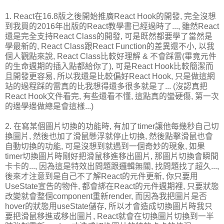
1. React在16.8版之後開始推廣React Hook的開發, 完全沒想
到我買的2016年出版的React教學書已經過時了..., 雖然React
還是完全支持React Class的開發, 可是既然都要學了當然是
學最新的, React Class跟React Function的差異還不小, 以我
個人觀點來說, React Class比較好理解 & 不會踩雷(畢竟元件
的生命週期的插入點都給你了), 可是React Hook比較簡潔而
且開發更容易, 所以我還是比較偏好React Hook, 只是做這網
站的過程踩的雷真的比我想得還多很多就是了... (沒認真把
React Hook文件看完, 有些還看不懂, 這點真的蠻硬傷, 第一次
的邊學邊做總是會這樣...)
2. 在寫某個圖片切換的功能時, 有加了timer讓他每幾秒自己切
換圖片, 然後也加了滑鼠懸浮就停止切換, 然後點擊滑鼠也會
自動切換的功能, 可是沒想到就遇到一個奇妙的現象, 如果
timer切換圖片時剛好把滑鼠移進移出圖片, 那圖片切換會瞬間
卡卡的..., 因為這是特效出問題跟邏輯無關, 找問題找了超久...,
後來才注意到是自己不了解React的元件更新, 你只要用
UseState宣告的物件, 都會綁在React的元件週期裡, 只要狀態
改變就會整個component重新render, 而因為我把圖片是否
hover的狀態用useState儲存, 所以才會造成切換圖片時我只
要把滑鼠移進或移出圖片, React就會在切換圖片切換到一半