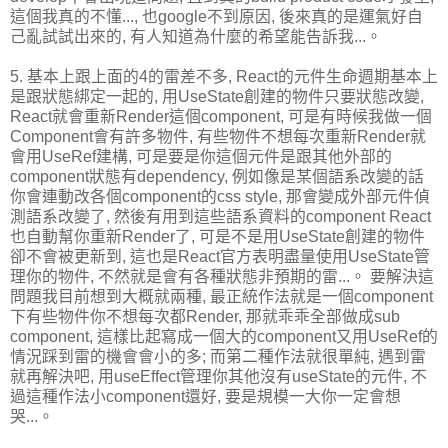
這個我真的不懂..., 也google不到原因, 後來真的是運氣好自
己亂試試出來的, 有人知道為什麼的希望能告訴我...。
5. 基本上跟上面的4的雷差不多, React的元件生命週期基本上
是跟狀態綁定一起的, 用UseState創建的物件只要狀態改變,
React就會重新Render這個component, 可是有時候我做一個
Component會有許多物件, 有些物件不想每次重新Render就
會用UseRef建構, 可是要是你這個元件是跟其他外部的
component狀態有dependency, 例如像是某個語系改變的話
你會連動改各個component的css style, 那會變成外部元件偵
測語系改變了, 然後有用到這些語系資料的component React
也自動幫你重新Render了, 可是不是用UseState創建的物件
卻不會被更新到, 這也是React官方表明盡量使用UseState管
理你的物件, 不然就是會有各種狀態非預期的雷...。 要解決這
問題我目前想到大概就兩種, 最正統作法就是一個component
下有些物件你不想每次都Render, 那就乖乖全部做成sub
component, 這樣比起寫成一個大的component又用UseRef的
情況踩到雷的機會會小的多; 而第二種作法就很單純, 遇到雷
就再解決吧, 用useEffect管理你其他沒有useState的元件, 不
過這種作法小component還好, 要是規模一大你一定會想
哭...。