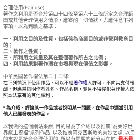
合理使用(Fair use):
著作之利用是否合於第四十四條至第六十三條所定之合理範
圍或其他合理使用之情形，應審酌一切情狀，尤應注意下列
事項，以為判斷之基準：
一、利用之目的及性質，包括係為商業目的或非營利教育目
的；
二、著作之性質；
三、所利用之質量及其在整個著作所占之比例；
四、利用結果對著作潛在市場與現在價值之影響。
中華民國著作權法第二十二條:
在下列情況下使用作品，可以不經
著作權
人許可，不向其支付報
酬，但應當指明作者姓名、作品名稱，並且不得侵犯著作權人依
照本法享有的其他權利：
* 為介紹、評論某一作品或者說明某一問題，在作品中適當引用
他人已經發表的作品。
以我做的這個網站來說, 目的是為了介紹以及推廣"為美好世
界獻上祝福"系列作品, 以及推廣阿克西斯教的美妙之處, 以目
的來說是符合合理使用的, 所以有問題的部分就在於,
是不是