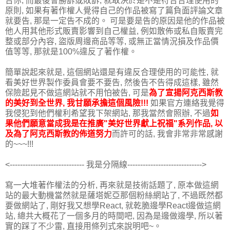
告你, 而最後會勝訴或敗訴, 就取決於是不是符合合理使用的
原則, 如果有著作權人覺得自己的作品被寫了篇負面評論文章
就要告, 那是一定告不成的。 可是要是告的原因是他的作品被
他人用其他形式販賣影響到自己權益, 例如散佈或私自販賣完
整或部分內容, 盜版周邊商品等等, 或無正當情況損及作品價
值等等, 那就是100%違反了著作權。
簡單說起來就是, 這個網站還是有違反合理使用的可能性, 就
看美好世界製作委員會要不要告, 然後告不告得成這樣, 雖然
保險起見不做這網站就不用怕被告, 可是
為了宣揚阿克西斯教
的美好到全世界, 我甘願承擔這個風險!!!
如果官方連絡我覺得
我侵犯到他們權利希望我下架網站, 那我當然會照辦, 不過
如
果他們願意當成我是在推廣"美好世界獻上祝福"系列作品, 以
及為了阿克西斯教的佈道努力
而許可的話, 我會非常非常感謝
的~~~!!!
<----------------------------- 我是分隔線----------------------------->
寫一大堆著作權法的分析, 再來就是技術話題了, 原本做這網
站的最大動機當然就是薩塔妮亞那個粉絲網站了, 不過既然都
要做網站了, 剛好我又想學React, 就乾脆邊學React邊做這網
站, 總共大概花了一個多月的時間吧, 因為是邊做邊學, 所以著
實的踩了不少雷, 直接用條列式來說明吧~。