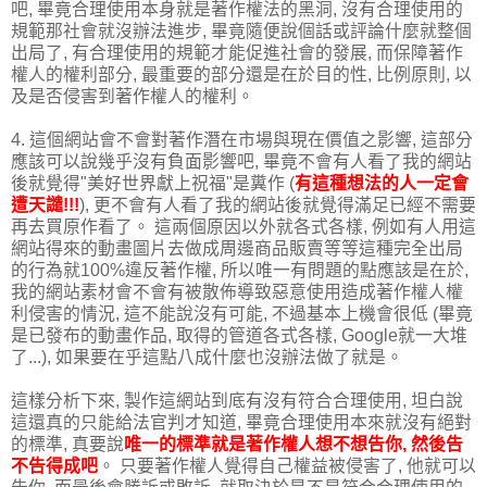
吧, 畢竟合理使用本身就是著作權法的黑洞, 沒有合理使用的
規範那社會就沒辦法進步, 畢竟隨便說個話或評論什麼就整個
出局了, 有合理使用的規範才能促進社會的發展, 而保障著作
權人的權利部分, 最重要的部分還是在於目的性, 比例原則, 以
及是否侵害到著作權人的權利。
4. 這個網站會不會對著作潛在市場與現在價值之影響, 這部分
應該可以說幾乎沒有負面影響吧, 畢竟不會有人看了我的網站
後就覺得"美好世界獻上祝福"是糞作 (
有這種想法的人一定會
遭天譴!!!
), 更不會有人看了我的網站後就覺得滿足已經不需要
再去買原作看了。 這兩個原因以外就各式各樣, 例如有人用這
網站得來的動畫圖片去做成周邊商品販賣等等這種完全出局
的行為就100%違反著作權, 所以唯一有問題的點應該是在於,
我的網站素材會不會有被散佈導致惡意使用造成著作權人權
利侵害的情況, 這不能說沒有可能, 不過基本上機會很低 (畢竟
是已發布的動畫作品, 取得的管道各式各樣, Google就一大堆
了...), 如果要在乎這點八成什麼也沒辦法做了就是。
這樣分析下來, 製作這網站到底有沒有符合合理使用, 坦白說
這還真的只能給法官判才知道, 畢竟合理使用本來就沒有絕對
的標準, 真要說
唯一的標準就是著作權人想不想告你, 然後告
不告得成吧
。 只要著作權人覺得自己權益被侵害了, 他就可以