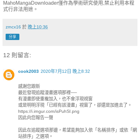
MahoMangaDownloader僅作為學術研究使用,禁止利用本程
式行非法用途。
zmcx16
於
晚上10:36
分享
12 則留言:
cook2003
2020年7月12日 晚上8:32
感謝您跟新
最近發現追蹤漫畫選項那裡──
有漫畫即使重複加入，也不會浮現視窗
或是明明浮現「已經有該漫畫」視窗了，卻還是加進去了。
https://i.imgur.com/isPuhSI.png
因此向您報告一聲
因此在追蹤選項那邊，希望能夠加入依「名稱排序」或依「網
站排序」之選項。