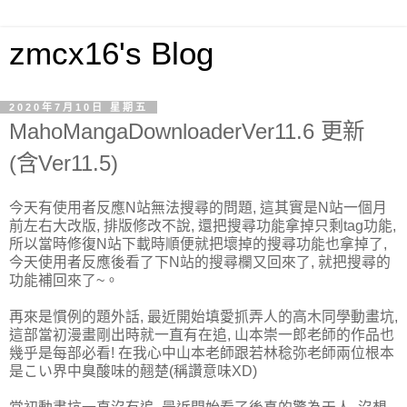
zmcx16's Blog
2020年7月10日 星期五
MahoMangaDownloaderVer11.6 更新
(含Ver11.5)
今天有使用者反應N站無法搜尋的問題, 這其實是N站一個月
前左右大改版, 排版修改不說, 還把搜尋功能拿掉只剩tag功能,
所以當時修復N站下載時順便就把壞掉的搜尋功能也拿掉了,
今天使用者反應後看了下N站的搜尋欄又回來了, 就把搜尋的
功能補回來了~。
再來是慣例的題外話, 最近開始填愛抓弄人的高木同學動畫坑,
這部當初漫畫剛出時就一直有在追, 山本崇一郎老師的作品也
幾乎是每部必看! 在我心中山本老師跟若林稔弥老師兩位根本
是こい界中臭酸味的翹楚(稱讚意味XD)