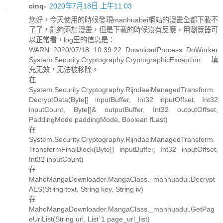
cinq-
2020年7月18日 上午11:03
您好，今天使用的時候發現manhuabei網站的漫畫全都下載不
了了，能夠添加漫畫，但是下載的時候沒有反應，用瀏覽器可
以正常看，log里的信息是：
WARN 2020/07/18 10:39:22 DownloadProcess DoWorker
System.Security.Cryptography.CryptographicException: 填
充无效，无法被移除。
在
System.Security.Cryptography.RijndaelManagedTransform.
DecryptData(Byte[] inputBuffer, Int32 inputOffset, Int32
inputCount, Byte[]& outputBuffer, Int32 outputOffset,
PaddingMode paddingMode, Boolean fLast)
在
System.Security.Cryptography.RijndaelManagedTransform.
TransformFinalBlock(Byte[] inputBuffer, Int32 inputOffset,
Int32 inputCount)
在
MahoMangaDownloader.MangaClass._manhuadui.Decrypt
AES(String text, String key, String iv)
在
MahoMangaDownloader.MangaClass._manhuadui.GetPag
eUrlList(String url, List`1 page_url_list)