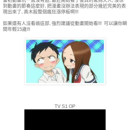
當初動畫坑一直沒有追, 最近開始看了後真的驚為天人, 沒想
到動畫的節奏這麼好, 把漫畫沒辦法表現的部分幾近完美的表
現出來了, 高木股整個瘋狂漲停板啊!!!
如果還有人沒看過這部, 強烈建議從動畫開始看!!! 可以讓你瞬
間年輕15歲!!!
TV S1 OP