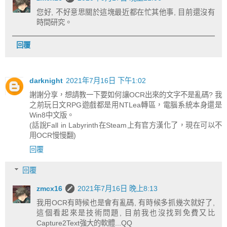
您好, 不好意思關於這塊最近都在忙其他事, 目前還沒有
時間研究。
回覆
darknight
2021年7月16日 下午1:02
謝謝分享，想請教一下要如何讓OCR出來的文字不是亂碼? 我
之前玩日文RPG遊戲都是用NTLea轉區，電腦系統本身還是
Win8中文版。
(話說Fall in Labyrinth在Steam上有官方漢化了，現在可以不
用OCR慢慢翻)
回覆
回覆
zmcx16
2021年7月16日 晚上8:13
我用OCR有時候也是會有亂碼, 有時候多抓幾次就好了,
這個看起來是技術問題, 目前我也沒找到免費又比
Capture2Text強大的軟體...QQ