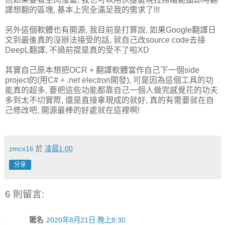
譯想翻的區塊, 基本上完全滿足我的需求了!!!
另外這個軟體也有開源, 我目前是打算說, 如果Google翻譯日
文到最後真的沒辦法接受的話, 就自己改source code去接
DeepL翻譯, 不過前提是真的受不了啦XD
其實自己原本想把OCR + 翻譯軟體當作自己下一個side
project的(用C# + .net electron開發), 可是因為這個工具的功
能真的超多, 要把這些功能都靠自己一個人做完感覺花的功夫
多到太不切實際, 還是直接拿現成的就好, 真的有需要就在自
己修改吧, 開源最棒的好處就在這裡啊!
zmcx16
於
凌晨1:00
分享
6 則留言:
匿名
2020年8月21日 晚上8:30