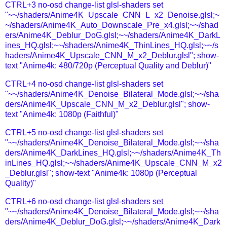
CTRL+3 no-osd change-list glsl-shaders set
"~~/shaders/Anime4K_Upscale_CNN_L_x2_Denoise.glsl;~
~/shaders/Anime4K_Auto_Downscale_Pre_x4.glsl;~~/shad
ers/Anime4K_Deblur_DoG.glsl;~~/shaders/Anime4K_DarkL
ines_HQ.glsl;~~/shaders/Anime4K_ThinLines_HQ.glsl;~~/s
haders/Anime4K_Upscale_CNN_M_x2_Deblur.glsl"; show-
text "Anime4k: 480/720p (Perceptual Quality and Deblur)"
CTRL+4 no-osd change-list glsl-shaders set
"~~/shaders/Anime4K_Denoise_Bilateral_Mode.glsl;~~/sha
ders/Anime4K_Upscale_CNN_M_x2_Deblur.glsl"; show-
text "Anime4k: 1080p (Faithful)"
CTRL+5 no-osd change-list glsl-shaders set
"~~/shaders/Anime4K_Denoise_Bilateral_Mode.glsl;~~/sha
ders/Anime4K_DarkLines_HQ.glsl;~~/shaders/Anime4K_Th
inLines_HQ.glsl;~~/shaders/Anime4K_Upscale_CNN_M_x2
_Deblur.glsl"; show-text "Anime4k: 1080p (Perceptual
Quality)"
CTRL+6 no-osd change-list glsl-shaders set
"~~/shaders/Anime4K_Denoise_Bilateral_Mode.glsl;~~/sha
ders/Anime4K_Deblur_DoG.glsl;~~/shaders/Anime4K_Dark