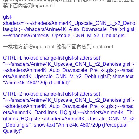
製下面內容到mpv.conf:
glsl-
shaders="~~/shaders/Anime4K_Upscale_CNN_L_x2_Deno
ise.glsl;~~/shaders/Anime4K_Auto_Downscale_Pre_x4.glsl;
~~/shaders/Anime4K_Upscale_CNN_M_x2_Deblur.glsl"
一樣地方新增input.conf, 複製下面內容到input.conf:
CTRL+1 no-osd change-list glsl-shaders set
"~~/shaders/Anime4K_Upscale_CNN_L_x2_Denoise.glsl;~
~/shaders/Anime4K_Auto_Downscale_Pre_x4.glsl;~~/shad
ers/Anime4K_Upscale_CNN_M_x2_Deblur.glsl"; show-text
"Anime4k: 480/720p (Faithful)"
CTRL+2 no-osd change-list glsl-shaders set
"~~/shaders/Anime4K_Upscale_CNN_L_x2_Denoise.glsl;~
~/shaders/Anime4K_Auto_Downscale_Pre_x4.glsl;~~/shad
ers/Anime4K_DarkLines_HQ.glsl;~~/shaders/Anime4K_Thi
nLines_HQ.glsl;~~/shaders/Anime4K_Upscale_CNN_M_x2
_Deblur.glsl"; show-text "Anime4k: 480/720p (Perceptual
Quality)"