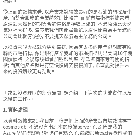
指數。
從上面的數據來看, 以產業來說績效最好的是石油的開採及生
產, 而整合服務的產業績效則比較差; 而從市場指標數據來看,
原油跟天然氣的期貨合約價格是持續上漲的, 不過原油比天然
氣漲福大得多, 這表示我們可能盡量選以原油開採為主業務的
公司會比較有優勢, 不要挑天然氣為主業務的公司。
以投資來說大概就介紹到這邊, 因為有太多的產業跟對應有關
聯的市場指標, 像是銀行產業我加的市場指標則是美國10年期
國債價格, 之後應該還會加些跟利率, 存款準備率等有關的指
標; 而其他產業就是有空慢慢研究慢慢加了, 希望能對提升未
來的投資績效更有幫助!!
再來跟投資理財的部分無關, 想介紹一下這次的功能實作以及
之後的工作~。
1. 資料處理
以資料數據來說, 我目前一樣是把上面的產業跟市場數據存在
cosmos db, 不過沒有串原本的後端server了, 原因是我的
Azure VM記憶體已經吃得有點兇了, 繼續加新cache資料我怕