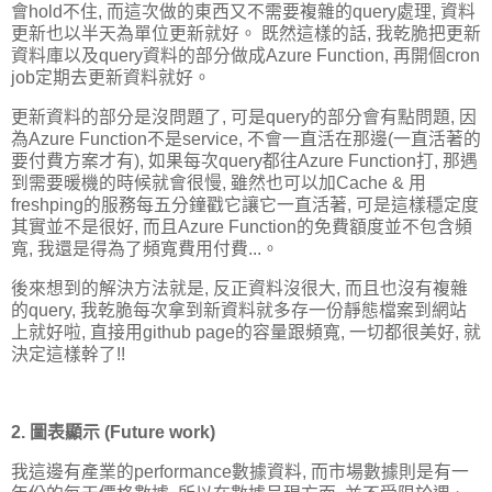
會hold不住, 而這次做的東西又不需要複雜的query處理, 資料
更新也以半天為單位更新就好。 既然這樣的話, 我乾脆把更新
資料庫以及query資料的部分做成Azure Function, 再開個cron
job定期去更新資料就好。
更新資料的部分是沒問題了, 可是query的部分會有點問題, 因
為Azure Function不是service, 不會一直活在那邊(一直活著的
要付費方案才有), 如果每次query都往Azure Function打, 那遇
到需要暖機的時候就會很慢, 雖然也可以加Cache & 用
freshping的服務每五分鐘戳它讓它一直活著, 可是這樣穩定度
其實並不是很好, 而且Azure Function的免費額度並不包含頻
寬, 我還是得為了頻寬費用付費...。
後來想到的解決方法就是, 反正資料沒很大, 而且也沒有複雜
的query, 我乾脆每次拿到新資料就多存一份靜態檔案到網站
上就好啦, 直接用github page的容量跟頻寬, 一切都很美好, 就
決定這樣幹了!!
2. 圖表顯示 (Future work)
我這邊有產業的performance數據資料, 而市場數據則是有一