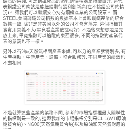
礦石的價錢, 可是鋼鐵成品的熱軋鋼價格還是持續攀升, 這代
表鋼鐵公司應該是能繼續期待獲利創新高(在不挑錯公司的情
況)。 讓我們可以繼續安心持有鋼鐵產業的公司股票。 而
STEEL美國鋼鐵公司指數的數據基本上會跟鋼鐵產業的統合
數據一致, 除非是非美國以外的公司才會有落差, 這個指標其
實實用意義不大(畢竟看產業數據就好), 不過後來想想還是先
放上來, 畢竟指數可以追蹤的東西很多, 不同的指數對產業代
表的意義也不一樣。
另外以石油&天然氣相關產業來說, 可以分的產業就特別多, 有
生產探勘、中游產業、設備、整合服務等, 不同產業的績效也
不盡相同:
不過就算這些產業的業務不同, 參考的市場指標裡最大關聯性
的指標則是一致的, 這邊我加的市場指標分別是CL.1(WTI原油
期貨合約)、NG00(天然氣期貨合約)以及原油和天然氣對應的