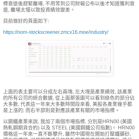
標衰退後趕緊離場, 不用等到公司財報公布以後才知道獲利衰
退, 離場太慢以致投資績效變差。
目前做好的頁面如下:
https://norn-stockscreener.zmcx16.moe/industry/
上面的表主要可以分成左右兩塊, 左大塊是產業績效, 該產業
的所有公司的統合數據, 從上面那張圖可以看到綠色的部分佔
大多數, 代表這一年來大多數時間段來看, 美股各產業幾乎都
是上漲的; 而右半部則是對應該產業有關的市場指標。
以鋼鐵產業來說, 我加了兩個市場指標, 分別是HRN00 (美國
熱軋鋼期貨合約) 以及 STEEL (美國鋼鐵公司指數)。 HRN00
價格這一年來一直不斷攀升, 雖然中國現在開始打壓鐵礦砂,