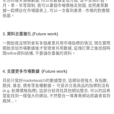
年份的每天價格數據, 所以在數據呈現方面, 並不受限於週、
月、季、年等限制, 我可以畫個市場價格走勢圖, 並把產業數
據一起標註在市場圖表上, 可以一次看到產業 - 市場的對應關
係圖。
3. 資料去重複化 (Future work)
一開始我沒想到會有多個產業共用市場指標的情況, 現在實際
開始添加市場數據後才發現會共用數據, 這塊打算之後找個時
間refine資料結構, 不要儲存重複的資料。
4. 支援更多市場數據 (Future work)
目前只寫好marketwatch的數據整合, 這網站很強大, 有指數,
期貨, 基金, 債劵等各種數據。 可是非交易商品的指標則沒有
(e.g. 航運價格指標), 這部分就得找其他網站整合, 可以的話希
望能找到一樣強大的網站, 不然整合一堆專責網站爬蟲會寫到
瘋掉...。