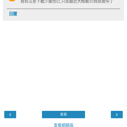
我有注意下載少量而已,只是最近大概載10頁就被停了
回覆
‹
›
首頁
查看網路版