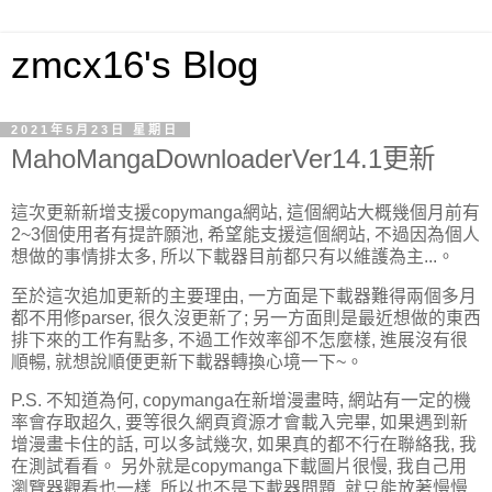
zmcx16's Blog
2021年5月23日 星期日
MahoMangaDownloaderVer14.1更新
這次更新新增支援copymanga網站, 這個網站大概幾個月前有
2~3個使用者有提許願池, 希望能支援這個網站, 不過因為個人
想做的事情排太多, 所以下載器目前都只有以維護為主...。
至於這次追加更新的主要理由, 一方面是下載器難得兩個多月
都不用修parser, 很久沒更新了; 另一方面則是最近想做的東西
排下來的工作有點多, 不過工作效率卻不怎麼樣, 進展沒有很
順暢, 就想說順便更新下載器轉換心境一下~。
P.S. 不知道為何, copymanga在新增漫畫時, 網站有一定的機
率會存取超久, 要等很久網頁資源才會載入完畢, 如果遇到新
增漫畫卡住的話, 可以多試幾次, 如果真的都不行在聯絡我, 我
在測試看看。 另外就是copymanga下載圖片很慢, 我自己用
瀏覽器觀看也一樣, 所以也不是下載器問題, 就只能放著慢慢