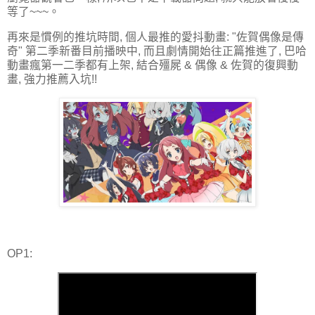
等了~~~。
再來是慣例的推坑時間, 個人最推的愛抖動畫: "佐賀偶像是傳
奇" 第二季新番目前播映中, 而且劇情開始往正篇推進了, 巴哈
動畫瘋第一二季都有上架, 結合殭屍 & 偶像 & 佐賀的復興動
畫, 強力推薦入坑!!
OP1: