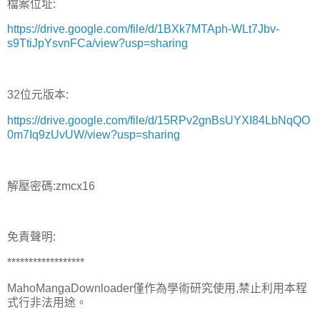
檔案位址:
https://drive.google.com/file/d/1BXk7MTAph-WLt7Jbv-
s9TtiJpYsvnFCa/view?usp=sharing
32位元版本:
https://drive.google.com/file/d/15RPv2gnBsUYXI84LbNqQO
0m7Iq9zUvUW/view?usp=sharing
解壓密碼:zmcx16
免責聲明:
******************
MahoMangaDownloader僅作為學術研究使用,禁止利用本程
式行非法用途。