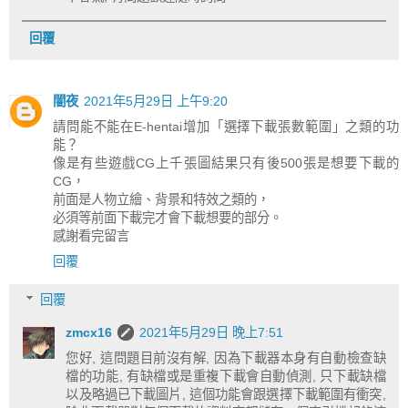
回覆
闇夜
2021年5月29日 上午9:20
請問能不能在E-hentai增加「選擇下載張數範圍」之類的功
能？
像是有些遊戲CG上千張圖結果只有後500張是想要下載的
CG，
前面是人物立繪、背景和特效之類的，
必須等前面下載完才會下載想要的部分。
感謝看完留言
回覆
回覆
zmcx16
2021年5月29日 晚上7:51
您好, 這問題目前沒有解, 因為下載器本身有自動檢查缺
檔的功能, 有缺檔或是重複下載會自動偵測, 只下載缺檔
以及略過已下載圖片, 這個功能會跟選擇下載範圍有衝突,