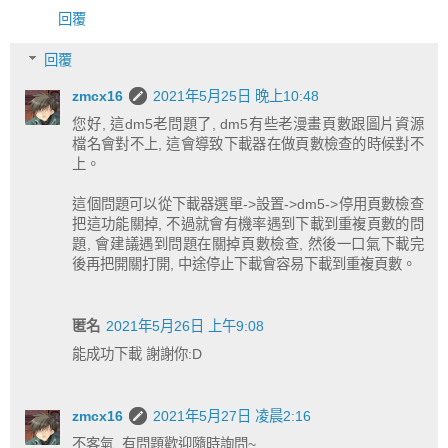
回覆
回覆
zmcx16
2021年5月25日 晚上10:48
您好, 這dm5老問題了, dm5有些老漫畫頁數跟圖片資源
檔名會對不上, 這會導致下載器在做頁數檢查的時候對不
上。
這個問題可以從下載器選單->設置->dm5->停用頁數檢查
把這功能關掉, 不過就會有機率遇到下載到重複頁數的問
題, 會建議遇到問題在關掉頁數檢查, 然後一口氣下載完
後再把開關打開, 中途停止下載會容易下載到重複頁數。
匿名
2021年5月26日 上午9:08
能成功下載 謝謝你:D
zmcx16
2021年5月27日 凌晨2:16
不客氣, 有問題歡迎隨時詢問~