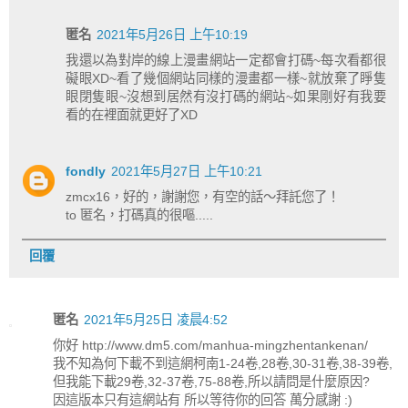
匿名
2021年5月26日 上午10:19
我還以為對岸的線上漫畫網站一定都會打碼~每次看都很
礙眼XD~看了幾個網站同樣的漫畫都一樣~就放棄了睜隻
眼閉隻眼~沒想到居然有沒打碼的網站~如果剛好有我要
看的在裡面就更好了XD
fondly
2021年5月27日 上午10:21
zmcx16，好的，謝謝您，有空的話～拜託您了！
to 匿名，打碼真的很嘔.....
回覆
匿名
2021年5月25日 凌晨4:52
你好 http://www.dm5.com/manhua-mingzhentankenan/
我不知為何下載不到這網柯南1-24卷,28卷,30-31卷,38-39卷,
但我能下載29卷,32-37卷,75-88卷,所以請問是什麼原因?
因這版本只有這網站有 所以等待你的回答 萬分感謝 :)